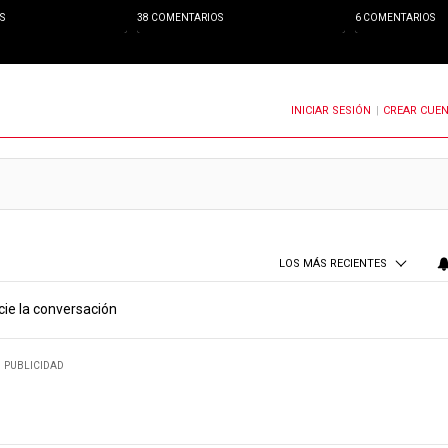
S
38 COMENTARIOS
6 COMENTARIOS
INICIAR SESIÓN
CREAR CUE
OTIFICACIONES CUANDO SE PUBLIQUEN NUEVOS COMENTARIOS
|
LOS MÁS RECIENTES
cie la conversación
PUBLICIDAD