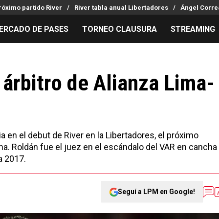
róximo partido River
River tabla anual Libertadores
Ángel Corre
ERCADO DE PASES
TORNEO CLAUSURA
STREAMING
MILLONARIOS
LPM PARA EL HINCHA
APUESTA
Mercado de Pases
Streaming
Noticias
 árbitro de Alianza Lima-
Análisis tácticos
Entradas
Guías
Juanfer Quintero
Hinchas
Códigos
Chacho Coudet
Los goles de River
Pronósti
Ex River
Entrevistas
Apuesta d
a en el debut de River en la Libertadores, el próximo
ima. Roldán fue el juez en el escándalo del VAR en cancha
a 2017.
Seguí a LPM en Google!