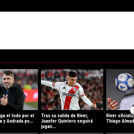
ltimos 7 días.
e tendencia con el título "River se juega el todo por el todo: Ortega y 
Un artículo de tendencia con el título "Tras su sa
Un artículo de 
ga el todo por el
Tras su salida de River,
River oficiali
a y Andrada po...
Juanfer Quintero seguirá
Thiago Almada
jugan...