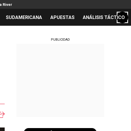
a River
SUDAMERICANA
APUESTAS
ANÁLISIS TÁCTICO
S
PUBLICIDAD
cos
el día