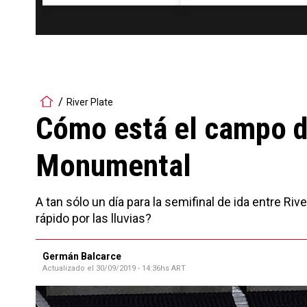
River Plate
Cómo está el campo d
Monumental
A tan sólo un día para la semifinal de ida entre R
rápido por las lluvias?
Germán Balcarce
Actualizado el
30/09/2019 - 14:36hs ART