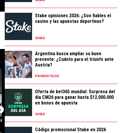
GUÍAS
Stake opiniones 2026: ¿Son fiables el
casino y las apuestas deportivas?
GUÍAS
Argentina busca ampliar su buen
presente: ¿Cuánto para el triunfo ante
Austria?
Andrada podrían debutar ante Tigre" con 51 comentarios.
lida de River, Juanfer Quintero seguirá jugando en Sudamérica: el club qu
tendencia con el título "River oficializó la llegada de Thiago Almada: los
Un artículo de tendencia con el título "Es oficial:
Un artículo de t
PRONÓSTICOS
Oferta de bet365 mundial: Sorpresa del
día CM26 para ganar hasta $12.000.000
en bonos de apuesta
zó la llegada de
Es oficial: Facundo Colidio se
La confesión d
GUÍAS
: los detal...
fue de River y lo presen...
su frustrada vue
Código promocional Stake en 2026