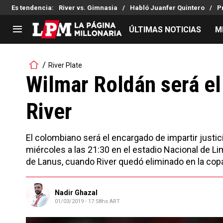
Es tendencia
:
River vs. Gimnasia
Habló Juanfer Quintero
P
ÚLTIMAS NOTICIAS
M
LIGA PROFESIONAL
TORNEOS
River Plate
Noticias
Copa Sudamericana
Wilmar Roldán será el
Tabla de posiciones
Copa Argentina
River
Fixture
Selección Argentina
Reserva
El colombiano será el encargado de impartir justici
miércoles a las 21:30 en el estadio Nacional de L
de Lanus, cuando River quedó eliminado en la cop
Nadir Ghazal
01/03/2019 - 17:58hs ART