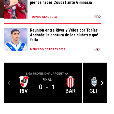
piensa hacer Coudet ante Gimnasia
92
TORNEO CLAUSURA
Reunión entre River y Vélez por Tobías
Andrada: la postura de los clubes y qué
falta
84
MERCADO DE PASES 2026
LIGA PROFESIONAL ARGENTINA
LIGA PROFE
FINAL
0
-
1
RIV
BAR
GLP