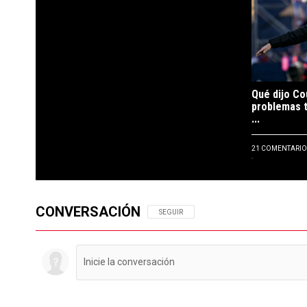
Qué dijo Co
problemas t
...
21 COMENTARIO
CONVERSACIÓN
SIGA ESTA CONVERSACIÓN PARA RECIBIR N
SEGUIR