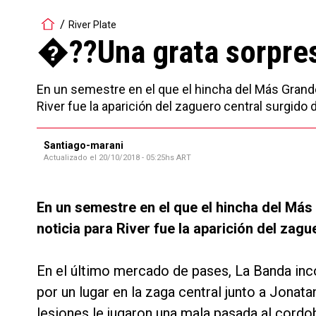
River Plate
�??Una grata sorpres
En un semestre en el que el hincha del Más Grande 
River fue la aparición del zaguero central surgido d
Santiago-marani
Actualizado el
20/10/2018 - 05:25hs ART
En un semestre en el que el hincha del Más
noticia para River fue la aparición del zagu
En el último mercado de pases, La Banda inc
por un lugar en la zaga central junto a Jonat
lesiones le jugaron una mala pasada al cordo