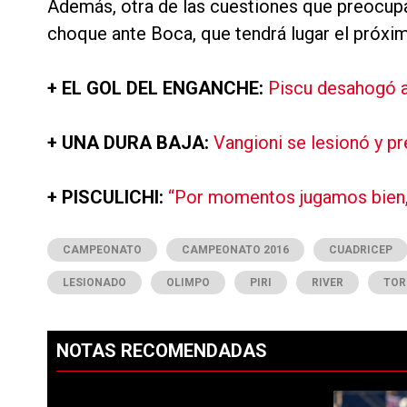
Además, otra de las cuestiones que preocupa 
choque ante Boca, que tendrá lugar el próxi
+ EL GOL DEL ENGANCHE:
Piscu desahogó a
+ UNA DURA BAJA:
Vangioni se lesionó y p
+ PISCULICHI:
“Por momentos jugamos bien,
CAMPEONATO
CAMPEONATO 2016
CUADRICEP
LESIONADO
OLIMPO
PIRI
RIVER
TOR
NOTAS RECOMENDADAS
Este listado muestra los artículos con más comentarios en los ú
PUBLICIDAD
Un artículo d