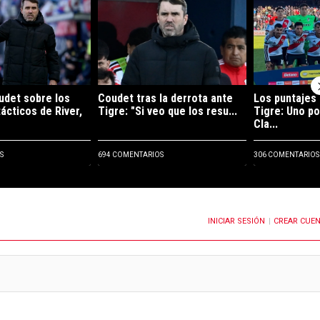
udet sobre los
Coudet tras la derrota ante
Los puntajes 
ácticos de River,
Tigre: "Si veo que los resu...
Tigre: Uno po
Cla...
S
694 COMENTARIOS
306 COMENTARIOS
INICIAR SESIÓN
CREAR CUE
OTIFICACIONES CUANDO SE PUBLIQUEN NUEVOS COMENTARIOS
|