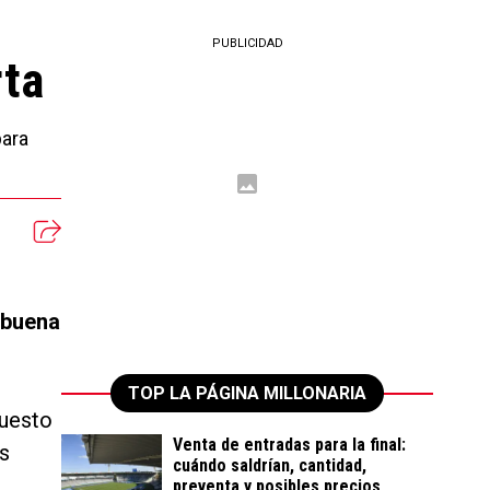
PUBLICIDAD
rta
para
 buena
TOP LA PÁGINA MILLONARIA
puesto
Venta de entradas para la final:
as
cuándo saldrían, cantidad,
preventa y posibles precios