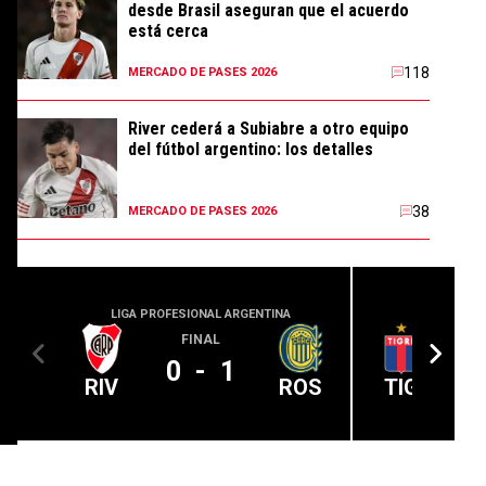
desde Brasil aseguran que el acuerdo
está cerca
118
MERCADO DE PASES 2026
River cederá a Subiabre a otro equipo
del fútbol argentino: los detalles
38
MERCADO DE PASES 2026
LIGA PROFESIONAL ARGENTINA
LIGA PROFE
FINAL
0
-
1
RIV
ROS
TIG