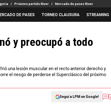
goria
Próximo partido River
Mercado de pases River
ERCADO DE PASES
TORNEO CLAUSURA
STREAMING
MILLONARIOS
LPM PARA EL HINCHA
APUESTA
Mercado de Pases
Streaming
Noticias
nó y preocupó a todo
Análisis tácticos
Entradas
Guías
Juanfer Quintero
Hinchas
Códigos
Chacho Coudet
Los goles de River
Pronósti
Ex River
Entrevistas
Apuesta d
sufrió una lesión muscular en el recto anterior derecho y
corre el riesgo de perderse el Superclásico del próximo
Seguí a LPM en Google!