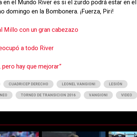
en el Mundo River es si el zurdo podrá estar en el
mo domingo en la Bombonera. ¡Fuerza, Piri!
l Millo con un gran cabezazo
reocupó a todo River
 pero hay que mejorar”
CUADRICEP DERECHO
LEONEL VANGIONI
LESIÓN
NEO
TORNEO DE TRANSICION 2016
VANGIONI
VIDEO
ltimos 7 días.
e tendencia con el título "Qué dijo Coudet sobre los problemas tácticos d
Un artículo de tendencia con el título "Coudet tra
Un artículo de 