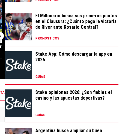
PRONÓSTICOS
El Millonario busca sus primeros puntos
en el Clausura: ¿Cuánto paga la victoria
de River ante Rosario Central?
PRONÓSTICOS
de River vs.
¿El principal responsable? Las
¿Excusa? La lla
r Uno por el
inentendibles decisiones...
de Coudet sob
...
Stake App: Cómo descargar la app en
2026
72 COMENTARIOS
57 COMENTARIOS
GUÍAS
Stake opiniones 2026: ¿Son fiables el
NTA
casino y las apuestas deportivas?
GUÍAS
Argentina busca ampliar su buen