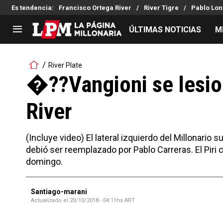
Es tendencia
:
Francisco Ortega River
River Tigre
Pablo Lon
ÚLTIMAS NOTICIAS
M
LIGA PROFESIONAL
TORNEOS
River Plate
Noticias
Copa Sudamericana
�??Vangioni se lesio
Tabla de posiciones
Copa Argentina
River
Fixture
Selección Argentina
Reserva
(Incluye video) El lateral izquierdo del Millonario 
debió ser reemplazado por Pablo Carreras. El Piri 
domingo.
Santiago-marani
Actualizado el
20/10/2018 - 04:11hs ART