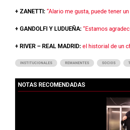
+ ZANETTI:
“Alario me gusta, puede tener un 
+ GANDOLFI Y LUDUEÑA:
“Estamos agradeci
+ RIVER – REAL MADRID:
el historial de un
INSTITUCIONALES
REMANENTES
SOCIOS
NOTAS RECOMENDADAS
Este listado muestra los artículos con más comentarios en los ú
PUBLICIDAD
Un artículo 