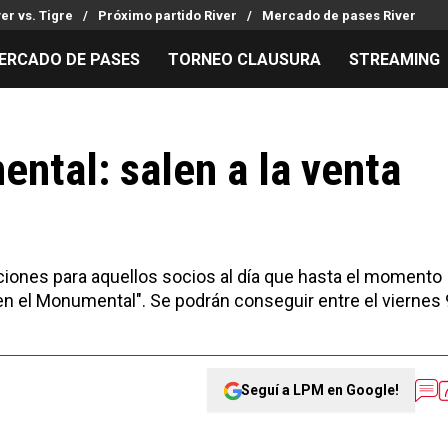
ver vs. Tigre
Próximo partido River
Mercado de pases River
ERCADO DE PASES
TORNEO CLAUSURA
STREAMING
MILLONARIOS
LPM PARA EL HINCHA
APUESTA
Mercado de Pases
Streaming
Noticias
ntal: salen a la venta
Análisis tácticos
Entradas
Guías
Juanfer Quintero
Hinchas
Códigos
Chacho Coudet
Los goles de River
Pronósti
Ex River
Entrevistas
Apuesta d
ciones para aquellos socios al día que hasta el momento
en el Monumental". Se podrán conseguir entre el viernes 
Seguí a LPM en Google!