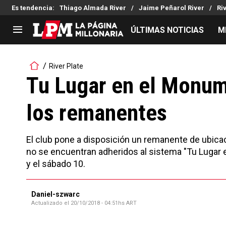
Es tendencia
:
Thiago Almada River
Jaime Peñarol River
Ri
ÚLTIMAS NOTICIAS
M
LIGA PROFESIONAL
TORNEOS
River Plate
Noticias
Copa Sudamericana
Tu Lugar en el Monume
Tabla de posiciones
Copa Argentina
los remanentes
Fixture
Selección Argentina
Reserva
El club pone a disposición un remanente de ubica
no se encuentran adheridos al sistema "Tu Lugar 
y el sábado 10.
Daniel-szwarc
Actualizado el
20/10/2018 - 04:51hs ART