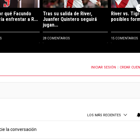
por qué Facundo
Tras su salida de River,
River vs. Tigr
ía enfrentar a R...
Juanfer Quintero seguirá
posibles form
jugan...
S
28 COMENTARIOS
15 COMENTARIOS
INICIAR SESIÓN
CREAR CUE
OTIFICACIONES CUANDO SE PUBLIQUEN NUEVOS COMENTARIOS
|
LOS MÁS RECIENTES
cie la conversación