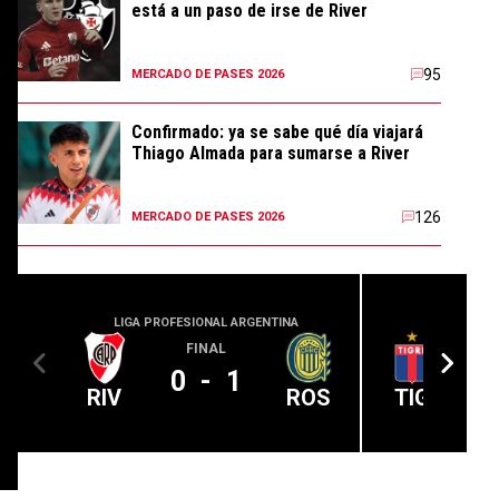
está a un paso de irse de River
95
MERCADO DE PASES 2026
Confirmado: ya se sabe qué día viajará
Thiago Almada para sumarse a River
126
MERCADO DE PASES 2026
LIGA PROFESIONAL ARGENTINA
LIGA PROFE
FINAL
0
-
1
RIV
ROS
TIG