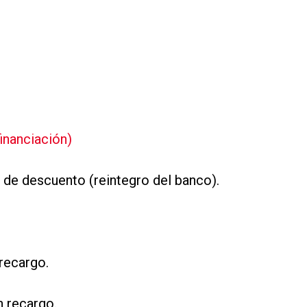
financiación)
 de descuento (reintegro del banco).
 recargo.
n recargo.