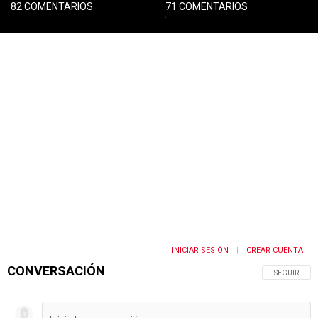
82 COMENTARIOS
71 COMENTARIOS
PUBLICIDAD
INICIAR SESIÓN
CREAR CUENTA
|
CONVERSACIÓN
SIGA ESTA 
SEGUIR