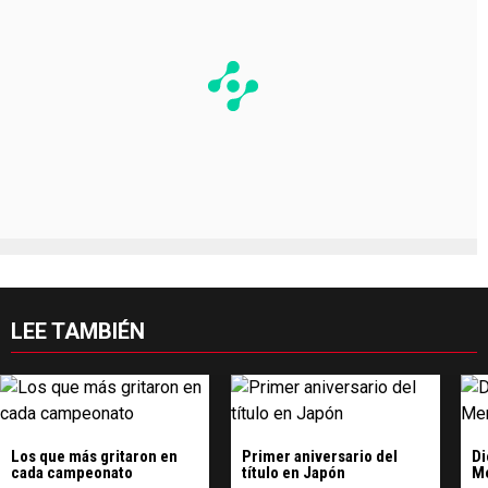
LEE TAMBIÉN
Los que más gritaron en
Primer aniversario del
Di
cada campeonato
título en Japón
Me