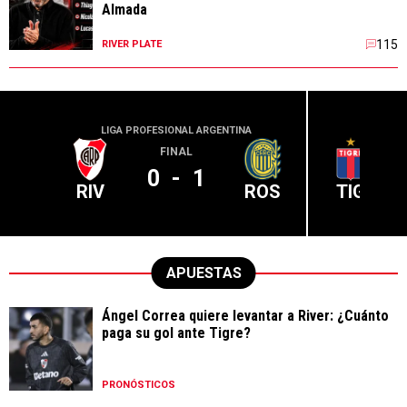
Almada
115
RIVER PLATE
LIGA PROFESIONAL ARGENTINA
LIGA PR
FINAL
0
-
1
RIV
ROS
TIG
APUESTAS
Ángel Correa quiere levantar a River: ¿Cuánto
paga su gol ante Tigre?
PRONÓSTICOS