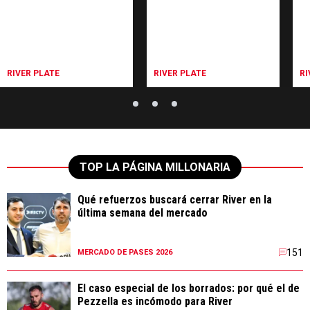
RIVER PLATE
RIVER PLATE
RI
TOP LA PÁGINA MILLONARIA
Qué refuerzos buscará cerrar River en la
última semana del mercado
151
MERCADO DE PASES 2026
El caso especial de los borrados: por qué el de
Pezzella es incómodo para River