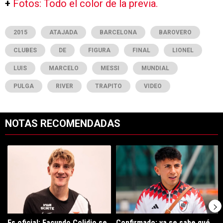
+
Fotos: Todo el color de la previa.
2015
ATAJADA
BARCELONA
BAROVERO
CLUBES
DE
FIGURA
FINAL
LIONEL
LUIS
MARCELO
MESSI
MUNDIAL
PULGA
RIVER
TRAPITO
VIDEO
NOTAS RECOMENDADAS
Este listado muestra los artículos con más comentarios en los últimos 7
Un artículo de tendencia con el título "Es oficial: Facundo Colidio 
Un artículo de tendencia con el t
Es oficial: Facundo Colidio se
Confirmado: ya se sabe qué