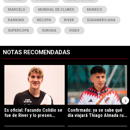
MARCELO
MUNDIAL DE CLUBES
MUNECO
RANKING
RECOPA
RIVER
SUDAMERICANA
SUPERCOPA
SURUGA
VIDEO
NOTAS RECOMENDADAS
Este listado muestra los artículos con más comentarios en los últimos 7
Un artículo de tendencia con el título "Es oficial: Facundo Colidio 
Un artículo de tendencia con el t
Es oficial: Facundo Colidio se
Confirmado: ya se sabe qué
fue de River y lo presen...
día viajará Thiago Almada ru...