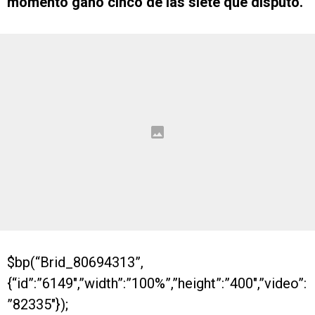
momento ganó cinco de las siete que disputó.
$bp(“Brid_80694313”,
{“id”:”6149″,”width”:”100%”,”height”:”400″,”video”:
”82335″});