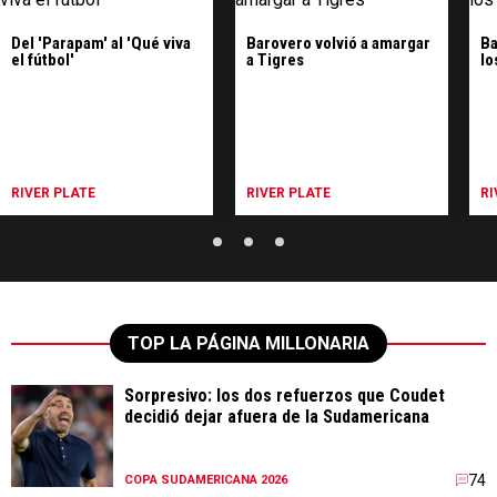
Del 'Parapam' al 'Qué viva
Barovero volvió a amargar
Ba
el fútbol'
a Tigres
lo
RIVER PLATE
RIVER PLATE
RI
TOP LA PÁGINA MILLONARIA
Sorpresivo: los dos refuerzos que Coudet
decidió dejar afuera de la Sudamericana
74
COPA SUDAMERICANA 2026