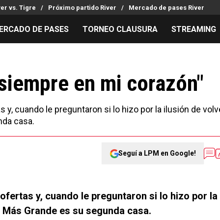
ver vs. Tigre
Próximo partido River
Mercado de pases River
ERCADO DE PASES
TORNEO CLAUSURA
STREAMING
MILLONARIOS
LPM PARA EL HINCHA
APUESTA
Mercado de Pases
Streaming
Noticias
 siempre en mi corazón"
Análisis tácticos
Entradas
Guías
Juanfer Quintero
Hinchas
Códigos
y, cuando le preguntaron si lo hizo por la ilusión de volv
Chacho Coudet
Los goles de River
Pronósti
nda casa.
Ex River
Entrevistas
Apuesta d
Seguí a LPM en Google!
fertas y, cuando le preguntaron si lo hizo por la
 el Más Grande es su segunda casa.