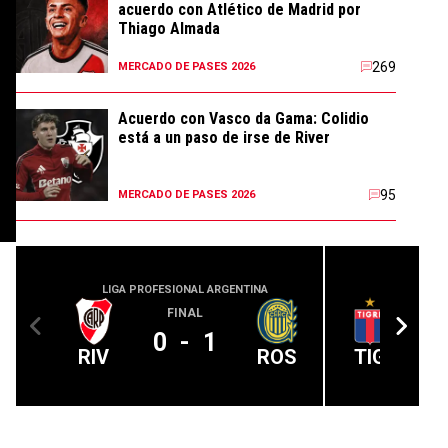
acuerdo con Atlético de Madrid por
Thiago Almada
269
MERCADO DE PASES 2026
Acuerdo con Vasco da Gama: Colidio
está a un paso de irse de River
95
MERCADO DE PASES 2026
LIGA PROFESIONAL ARGENTINA
LIGA PROFE
,
FINAL
0
-
1
RIV
ROS
TIG