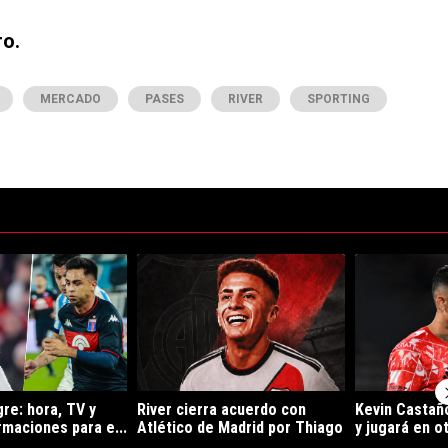
ro.
MERCADO
PASES
RIVER
SPORTING
ltimos 7 días.
e tendencia con el título "River vs. Tigre: hora, TV y posibles formacion
Un artículo de tendencia con el título "River cie
Un artículo de
gre: hora, TV y
River cierra acuerdo con
Kevin Castaño
rmaciones para e...
Atlético de Madrid por Thiago
y jugará en ot
...