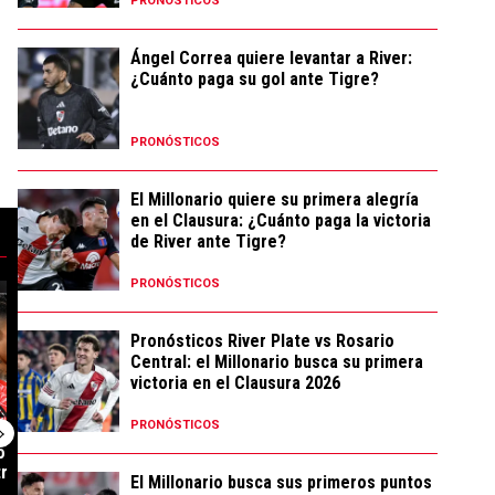
PRONÓSTICOS
Ángel Correa quiere levantar a River:
¿Cuánto paga su gol ante Tigre?
PRONÓSTICOS
El Millonario quiere su primera alegría
en el Clausura: ¿Cuánto paga la victoria
de River ante Tigre?
PRONÓSTICOS
es para el partido por el Clausura" con 13 comentarios.
rra acuerdo con Atlético de Madrid por Thiago Almada: detalles de la neg
 tendencia con el título "Kevin Castaño se va de River y jugará en otro 
Un artículo de tendencia con el título "Es oficial:
Un artículo de t
Pronósticos River Plate vs Rosario
Central: el Millonario busca su primera
victoria en el Clausura 2026
PRONÓSTICOS
 se va de River
Es oficial: Facundo Colidio se
Llegó a River p
ro important...
fue de River y lo presen...
Gallardo, estuv
El Millonario busca sus primeros puntos