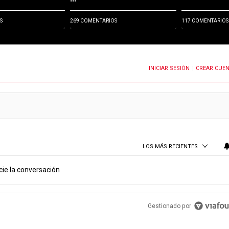
S
269 COMENTARIOS
117 COMENTARIOS
INICIAR SESIÓN
CREAR CUE
OTIFICACIONES CUANDO SE PUBLIQUEN NUEVOS COMENTARIOS
|
LOS MÁS RECIENTES
cie la conversación
PUBLICIDAD