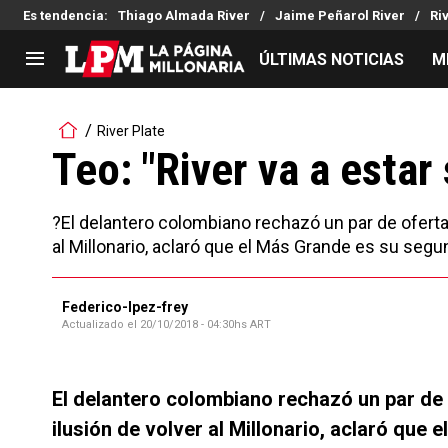
Es tendencia
:
Thiago Almada River
Jaime Peñarol River
Ri
ÚLTIMAS NOTICIAS
M
LIGA PROFESIONAL
TORNEOS
River Plate
Noticias
Copa Sudamericana
Teo: "River va a estar
Tabla de posiciones
Copa Argentina
Fixture
Selección Argentina
?El delantero colombiano rechazó un par de ofertas 
Reserva
al Millonario, aclaró que el Más Grande es su segu
Federico-lpez-frey
Actualizado el
20/10/2018 - 04:30hs ART
El delantero colombiano rechazó un par de o
ilusión de volver al Millonario, aclaró que