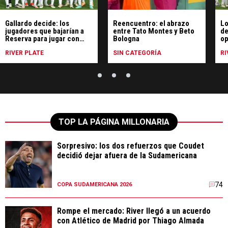
Gallardo decide: los
Reencuentro: el abrazo
Lo
jugadores que bajarían a
entre Tato Montes y Beto
de
Reserva para jugar con
Bologna
op
Defensa
De
RIVER PLATE
SIN CATEGORÍA
RI
TOP LA PÁGINA MILLONARIA
Sorpresivo: los dos refuerzos que Coudet
decidió dejar afuera de la Sudamericana
74
COPA SUDAMERICANA 2026
Rompe el mercado: River llegó a un acuerdo
con Atlético de Madrid por Thiago Almada