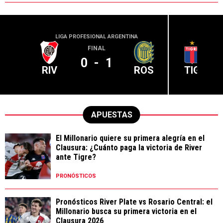
LIGA PROFESIONAL ARGENTINA
LIGA PR
FINAL
0
-
1
RIV
ROS
TIG
APUESTAS
El Millonario quiere su primera alegría en el
Clausura: ¿Cuánto paga la victoria de River
ante Tigre?
PRONÓSTICOS
Pronósticos River Plate vs Rosario Central: el
Millonario busca su primera victoria en el
Clausura 2026