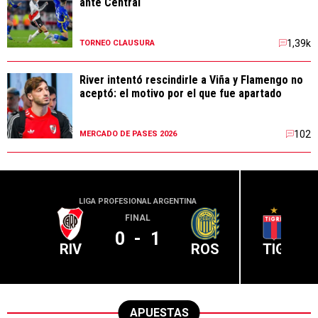
ante Central
1,39k
TORNEO CLAUSURA
River intentó rescindirle a Viña y Flamengo no
aceptó: el motivo por el que fue apartado
102
MERCADO DE PASES 2026
LIGA PROFESIONAL ARGENTINA
LIGA PR
FINAL
0
-
1
RIV
ROS
TIG
APUESTAS