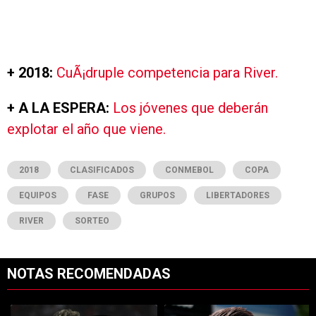
+ 2018:
CuÃ¡druple competencia para River.
+ A LA ESPERA:
Los jóvenes que deberán
explotar el año que viene.
2018
CLASIFICADOS
CONMEBOL
COPA
EQUIPOS
FASE
GRUPOS
LIBERTADORES
RIVER
SORTEO
NOTAS RECOMENDADAS
Este listado muestra los artículos con más comentarios en los últimos 7
Un artículo de tendencia con el título "River y Vasco da Gama llegaro
Un artículo de tendencia con el tí