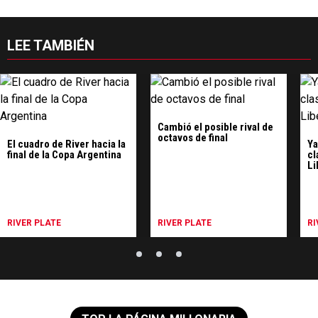
LEE TAMBIÉN
Cambió el posible rival de
octavos de final
El cuadro de River hacia la
Ya
final de la Copa Argentina
cl
Li
RIVER PLATE
RIVER PLATE
RI