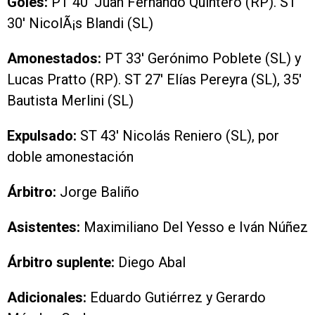
Goles:
PT 40′ Juan Fernando Quintero (RP). ST
30′ NicolÃ¡s Blandi (SL)
Amonestados:
PT 33′ Gerónimo Poblete (SL) y
Lucas Pratto (RP). ST 27′ Elías Pereyra (SL), 35′
Bautista Merlini (SL)
Expulsado:
ST 43′ Nicolás Reniero (SL), por
doble amonestación
Árbitro:
Jorge Baliño
Asistentes:
Maximiliano Del Yesso e Iván Núñez
Árbitro suplente:
Diego Abal
Adicionales:
Eduardo Gutiérrez y Gerardo