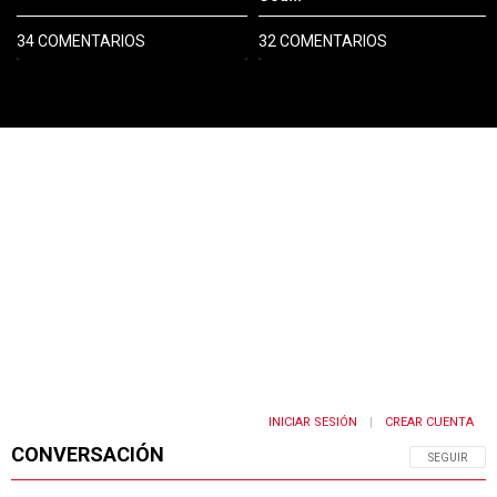
34 COMENTARIOS
32 COMENTARIOS
PUBLICIDAD
INICIAR SESIÓN
CREAR CUENTA
|
CONVERSACIÓN
SIGA ESTA 
SEGUIR