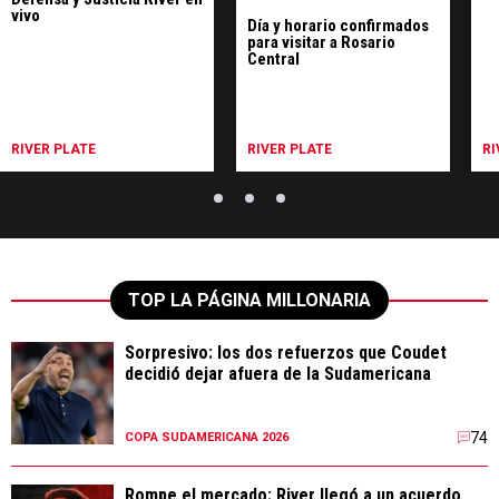
vivo
Día y horario confirmados
para visitar a Rosario
Central
RIVER PLATE
RIVER PLATE
RI
TOP LA PÁGINA MILLONARIA
Sorpresivo: los dos refuerzos que Coudet
decidió dejar afuera de la Sudamericana
74
COPA SUDAMERICANA 2026
Rompe el mercado: River llegó a un acuerdo