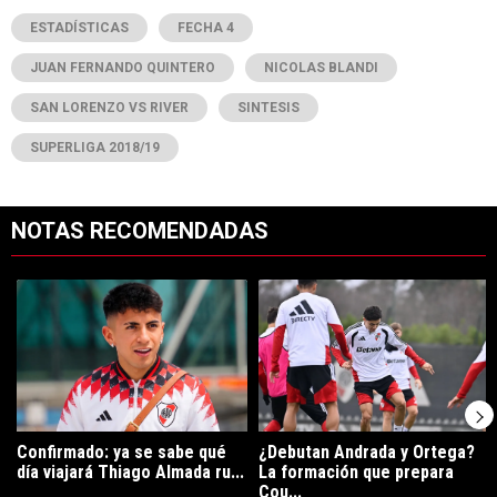
ESTADÍSTICAS
FECHA 4
JUAN FERNANDO QUINTERO
NICOLAS BLANDI
SAN LORENZO VS RIVER
SINTESIS
SUPERLIGA 2018/19
NOTAS RECOMENDADAS
Este listado muestra los artículos con más comentarios en los últimos 7
Un artículo de tendencia con el título "Confirmado: ya se sabe qué 
Un artículo de tendencia con el t
Confirmado: ya se sabe qué
¿Debutan Andrada y Ortega?
día viajará Thiago Almada ru...
La formación que prepara
Cou...