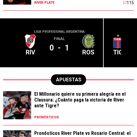
115
RIVER PLATE
LIGA PROFESIONAL ARGENTINA
LIGA PR
FINAL
0
-
1
RIV
ROS
TIG
APUESTAS
El Millonario quiere su primera alegría en el
Clausura: ¿Cuánto paga la victoria de River
ante Tigre?
PRONÓSTICOS
Pronósticos River Plate vs Rosario Central: el