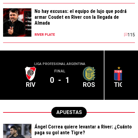
No hay excusas: el equipo de lujo que podrá
armar Coudet en River con la llegada de
Almada
115
RIVER PLATE
LIGA PROFESIONAL ARGENTINA
LIGA PR
FINAL
0
-
1
RIV
ROS
TIG
APUESTAS
Ángel Correa quiere levantar a River: ¿Cuánto
paga su gol ante Tigre?