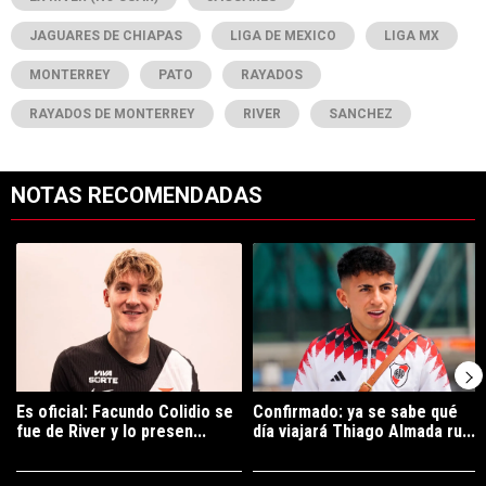
JAGUARES DE CHIAPAS
LIGA DE MEXICO
LIGA MX
MONTERREY
PATO
RAYADOS
RAYADOS DE MONTERREY
RIVER
SANCHEZ
NOTAS RECOMENDADAS
Este listado muestra los artículos con más comentarios en los últimos 7
Un artículo de tendencia con el título "Es oficial: Facundo Colidio 
Un artículo de tendencia con el t
Es oficial: Facundo Colidio se
Confirmado: ya se sabe qué
fue de River y lo presen...
día viajará Thiago Almada ru...