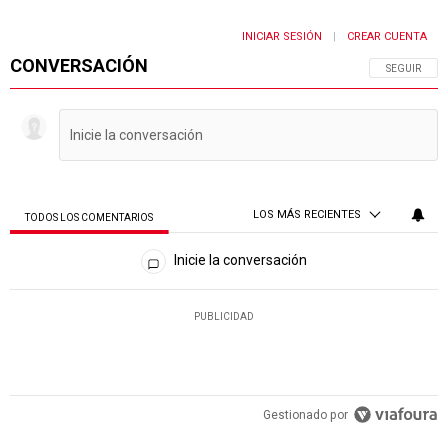
INICIAR SESIÓN
CREAR CUENTA
|
CONVERSACIÓN
SIGA ESTA 
SEGUIR
LOS MÁS RECIENTES
TODOS LOS COMENTARIOS
Todos los comentarios
Inicie la conversación
PUBLICIDAD
Gestionado por