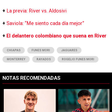
+
La previa: River vs. Aldosivi
+
Saviola: “Me siento cada día mejor”
+
El delantero colombiano que suena en River
CHIAPAS
FUNES MORI
JAGUARES
MONTERREY
RAYADOS
ROGELIO FUNES MORI
NOTAS RECOMENDADAS
Este listado muestra los artículos con más comentarios en los últimos 7
Un artículo de tendencia con el título "Es oficial: Facundo Colidio 
Un artículo de tendencia con el t