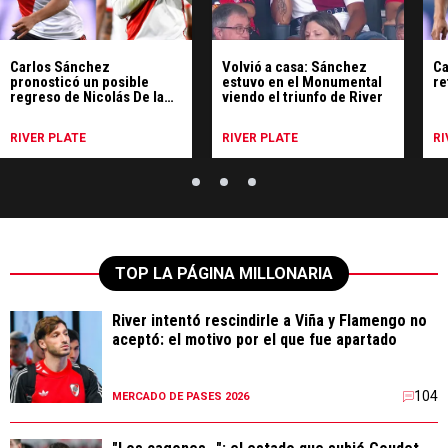
Carlos Sánchez
Volvió a casa: Sánchez
Ca
pronosticó un posible
estuvo en el Monumental
re
regreso de Nicolás De la
viendo el triunfo de River
Cruz
RIVER PLATE
RIVER PLATE
RI
TOP LA PÁGINA MILLONARIA
River intentó rescindirle a Viña y Flamengo no
aceptó: el motivo por el que fue apartado
104
MERCADO DE PASES 2026