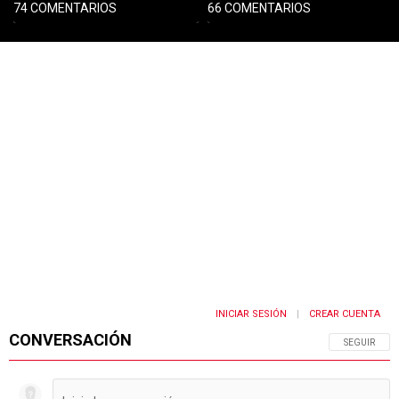
74 COMENTARIOS
66 COMENTARIOS
PUBLICIDAD
INICIAR SESIÓN
CREAR CUENTA
|
CONVERSACIÓN
SIGA ESTA 
SEGUIR