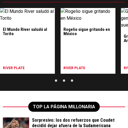
El Mundo River saludó al
Rogelio sigue gritando en
Torito
México
Gr
Ar
RIVER PLATE
RIVER PLATE
RI
TOP LA PÁGINA MILLONARIA
Sorpresivo: los dos refuerzos que Coudet
decidió dejar afuera de la Sudamericana