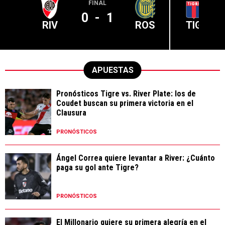
FINAL
0
-
1
RIV
ROS
TIG
APUESTAS
Pronósticos Tigre vs. River Plate: los de
Coudet buscan su primera victoria en el
Clausura
PRONÓSTICOS
Ángel Correa quiere levantar a River: ¿Cuánto
paga su gol ante Tigre?
PRONÓSTICOS
El Millonario quiere su primera alegría en el