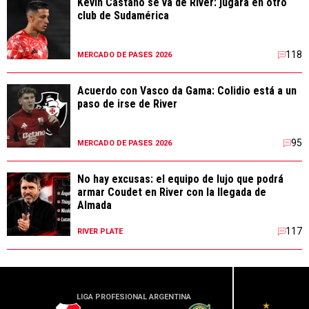
Kevin Castaño se va de River: jugará en otro
club de Sudamérica
118
MERCADO DE PASES 2026
Acuerdo con Vasco da Gama: Colidio está a un
paso de irse de River
95
MERCADO DE PASES 2026
No hay excusas: el equipo de lujo que podrá
armar Coudet en River con la llegada de
Almada
117
RIVER PLATE
LIGA PROFESIONAL ARGENTINA
LIGA PR