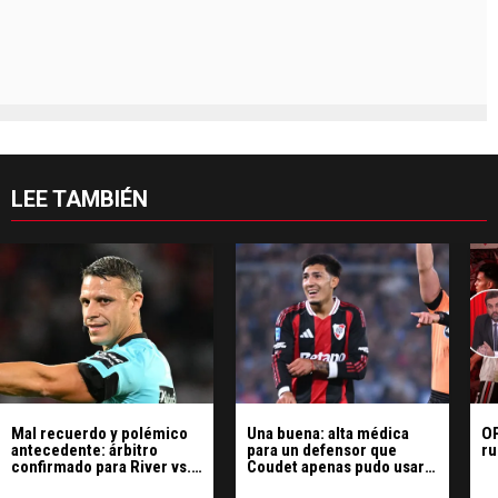
LEE TAMBIÉN
Mal recuerdo y polémico
Una buena: alta médica
OP
antecedente: árbitro
para un defensor que
ru
confirmado para River vs.
Coudet apenas pudo usar
Tigre
en River