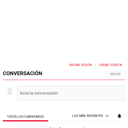
INICIAR SESIÓN
CREAR CUENTA
|
CONVERSACIÓN
SIGA ESTA 
SEGUIR
LOS MÁS RECIENTES
TODOS LOS COMENTARIOS
Todos los comentarios