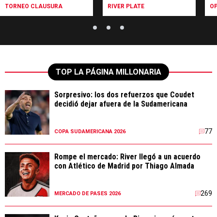
TORNEO CLAUSURA
RIVER PLATE
OP
TOP LA PÁGINA MILLONARIA
Sorpresivo: los dos refuerzos que Coudet
decidió dejar afuera de la Sudamericana
77
COPA SUDAMERICANA 2026
Rompe el mercado: River llegó a un acuerdo
con Atlético de Madrid por Thiago Almada
269
MERCADO DE PASES 2026