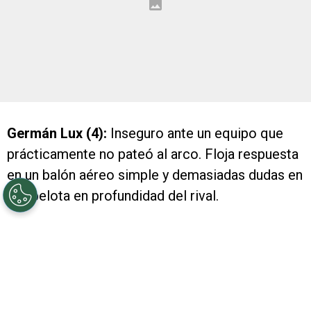
Germán Lux (4):
Inseguro ante un equipo que
prácticamente no pateó al arco. Floja respuesta
en un balón aéreo simple y demasiadas dudas en
una pelota en profundidad del rival.
Gonzalo Montiel (7):
Buen partido del juvenil, sin
problemas en la marca y proyectÃ¡ndose con
criterio de manera permanente.