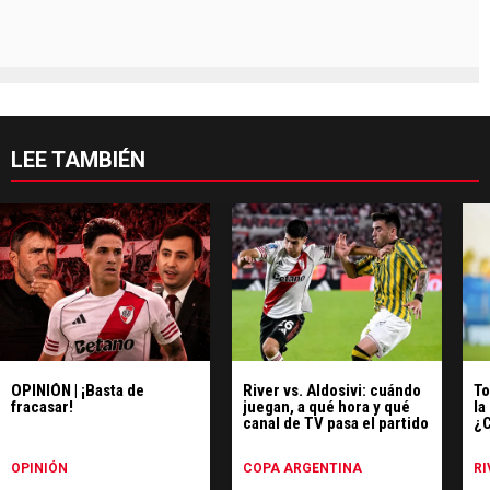
LEE TAMBIÉN
OPINIÓN | ¡Basta de
River vs. Aldosivi: cuándo
To
fracasar!
juegan, a qué hora y qué
la
canal de TV pasa el partido
¿C
Al
OPINIÓN
COPA ARGENTINA
RI