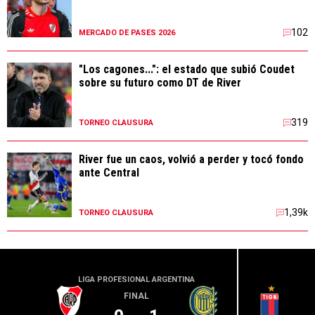
102
MERCADO DE PASES 2026
"Los cagones...": el estado que subió Coudet
sobre su futuro como DT de River
319
TORNEO CLAUSURA
River fue un caos, volvió a perder y tocó fondo
ante Central
1,39k
TORNEO CLAUSURA
LIGA PROFESIONAL ARGENTINA
LIGA PR
FINAL