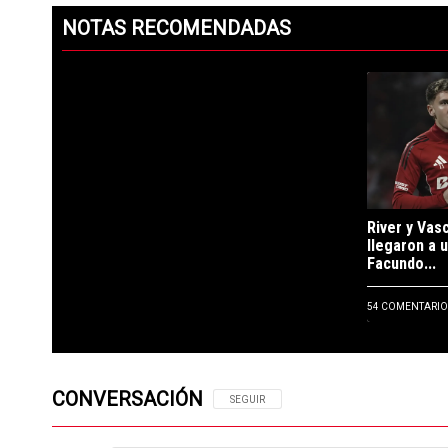
NOTAS RECOMENDADAS
Este listado muestra los artículos con más comentarios en los ú
Un artículo d
River y Vas
llegaron a 
Facundo...
54 COMENTARIO
CONVERSACIÓN
SIGA ESTA CONVERSACIÓN PARA RECIBIR N
SEGUIR