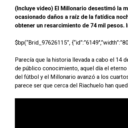
(Incluye video) El Millonario desestimó la 
ocasionado daños a raíz de la fatídica noch
obtener un resarcimiento de 74 mil pesos. In
$bp(“Brid_97626115”, {“id”:”6149″,”width”:”80
Parecía que la historia llevada a cabo el 14 
de público conocimiento, aquel día el eterno 
del fútbol y el Millonario avanzó a los cuarto
parece ser que cerca del Riachuelo han queda