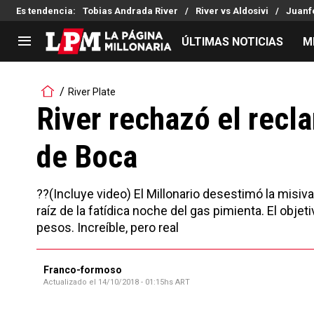
Es tendencia
:
Tobias Andrada River
River vs Aldosivi
Juanfe
ÚLTIMAS NOTICIAS
M
LIGA PROFESIONAL
TORNEOS
River Plate
Noticias
Copa Sudamericana
River rechazó el recl
Tabla de posiciones
Copa Argentina
de Boca
Fixture
Selección Argentina
Reserva
??(Incluye video) El Millonario desestimó la misi
raíz de la fatídica noche del gas pimienta. El obje
pesos. Increíble, pero real
Franco-formoso
Actualizado el
14/10/2018 - 01:15hs ART