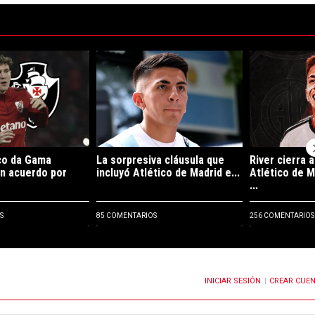
ltimos 7 días.
e tendencia con el título "River y Vasco da Gama llegaron a un acuerdo p
Un artículo de tendencia con el título "La sorpre
Un artículo de
co da Gama
La sorpresiva cláusula que
River cierra 
un acuerdo por
incluyó Atlético de Madrid e...
Atlético de M
...
S
85 COMENTARIOS
256 COMENTARIOS
INICIAR SESIÓN
CREAR CUE
OTIFICACIONES CUANDO SE PUBLIQUEN NUEVOS COMENTARIOS
|