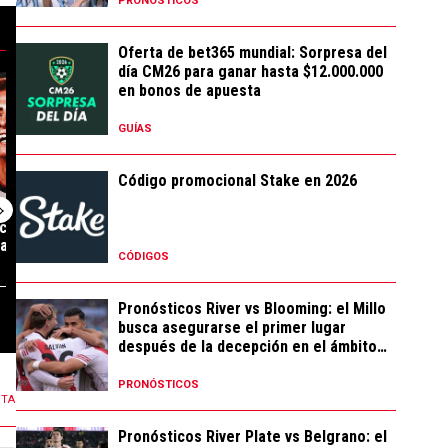
PRONÓSTICOS
Oferta de bet365 mundial: Sorpresa del
día CM26 para ganar hasta $12.000.000
or Facundo Colidio: los detalles de la operación" con 54 comentarios.
siva cláusula que incluyó Atlético de Madrid en la negociación con River
 tendencia con el título "River cierra acuerdo con Atlético de Madrid po
Un artículo de tendencia con el título "Uno por uno
Un artículo de te
en bonos de apuesta
GUÍAS
Código promocional Stake en 2026
acuerdo con
Uno por uno, los millones que
Habló Rodolfo D
adrid por Thiago
gastó River en refuerzos ...
la unión de todo
CÓDIGOS
Pronósticos River vs Blooming: el Millo
25 COMENTARIOS
31 COMENTARIOS
busca asegurarse el primer lugar
después de la decepción en el ámbito
local
PRONÓSTICOS
NTA
Pronósticos River Plate vs Belgrano: el