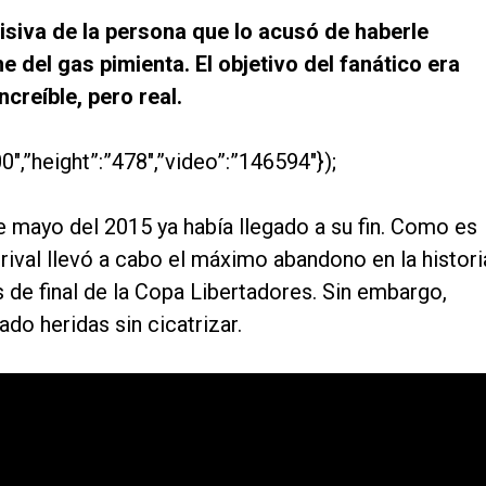
misiva de la persona que lo acusó de haberle
e del gas pimienta. El objetivo del fanático era
creíble, pero real.
0″,”height”:”478″,”video”:”146594″});
de mayo del 2015 ya había llegado a su fin. Como es
rival llevó a cabo el máximo abandono en la histori
s de final de la Copa Libertadores. Sin embargo,
do heridas sin cicatrizar.