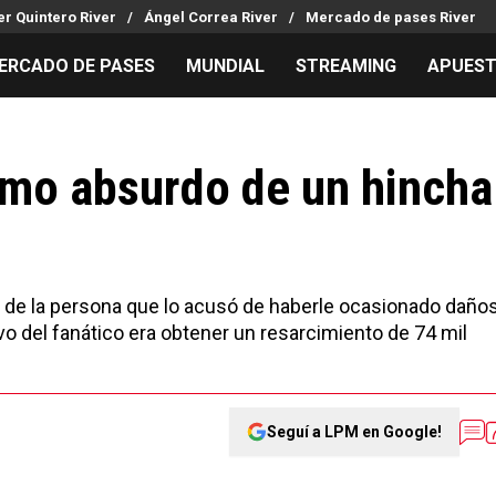
r Quintero River
Ángel Correa River
Mercado de pases River
ERCADO DE PASES
MUNDIAL
STREAMING
APUES
MILLONARIOS
LPM PARA EL HINCHA
APUESTA
Mercado de Pases
Streaming
Noticias
amo absurdo de un hincha
Análisis tácticos
Entradas
Guías
Juanfer Quintero
Hinchas
Códigos
Chacho Coudet
Los goles de River
Pronósti
Ex River
Entrevistas
Apuesta d
va de la persona que lo acusó de haberle ocasionado daño
Apuestas
tivo del fanático era obtener un resarcimiento de 74 mil
Seguí a LPM en Google!