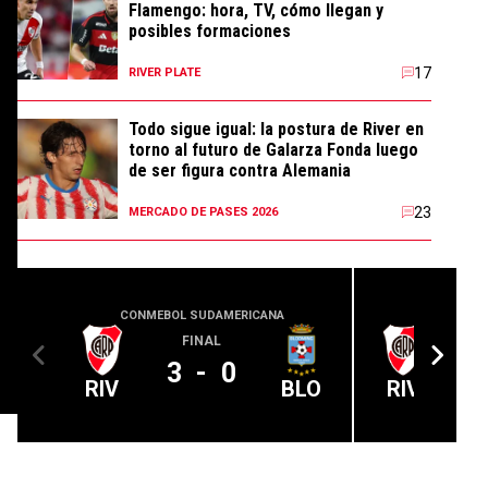
Flamengo: hora, TV, cómo llegan y
posibles formaciones
17
RIVER PLATE
Todo sigue igual: la postura de River en
torno al futuro de Galarza Fonda luego
de ser figura contra Alemania
23
MERCADO DE PASES 2026
CONMEBOL SUDAMERICANA
COPA
FINAL
3
-
0
RIV
BLO
RIV