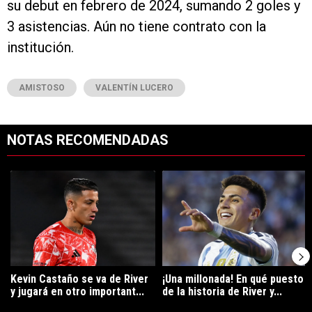
su debut en febrero de 2024, sumando 2 goles y
3 asistencias. Aún no tiene contrato con la
institución.
AMISTOSO
VALENTÍN LUCERO
NOTAS RECOMENDADAS
Este listado muestra los artículos con más comentarios en los últimos 7
Un artículo de tendencia con el título "Kevin Castaño se va de River 
Un artículo de tendencia con el tí
Kevin Castaño se va de River
¡Una millonada! En qué puesto
y jugará en otro important...
de la historia de River y...