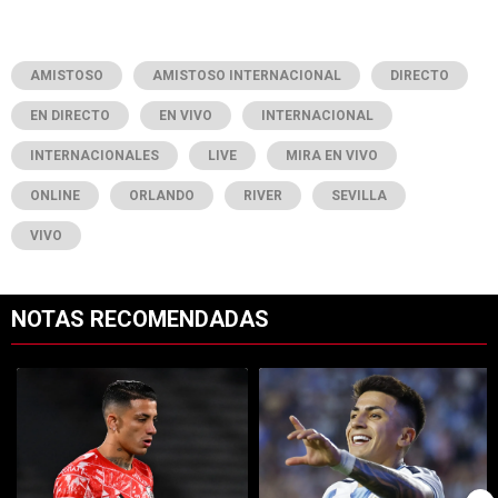
AMISTOSO
AMISTOSO INTERNACIONAL
DIRECTO
EN DIRECTO
EN VIVO
INTERNACIONAL
INTERNACIONALES
LIVE
MIRA EN VIVO
ONLINE
ORLANDO
RIVER
SEVILLA
VIVO
NOTAS RECOMENDADAS
Este listado muestra los artículos con más comentarios en los últimos 7
Un artículo de tendencia con el título "Kevin Castaño se va de River 
Un artículo de tendencia con el tí