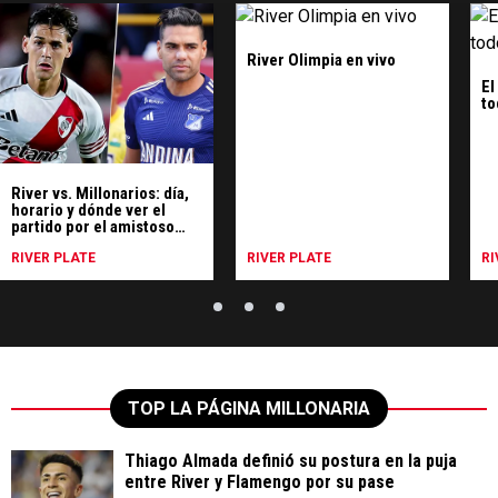
River Olimpia en vivo
El
to
River vs. Millonarios: día,
horario y dónde ver el
partido por el amistoso
internacional
RIVER PLATE
RIVER PLATE
RI
TOP LA PÁGINA MILLONARIA
Thiago Almada definió su postura en la puja
entre River y Flamengo por su pase