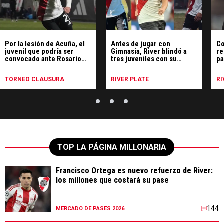
Por la lesión de Acuña, el
Antes de jugar con
Co
juvenil que podría ser
Gimnasia, River blindó a
re
convocado ante Rosario
tres juveniles con su
pa
Central
primer contrato
an
TORNEO CLAUSURA
RIVER PLATE
RI
TOP LA PÁGINA MILLONARIA
Francisco Ortega es nuevo refuerzo de River:
los millones que costará su pase
144
MERCADO DE PASES 2026