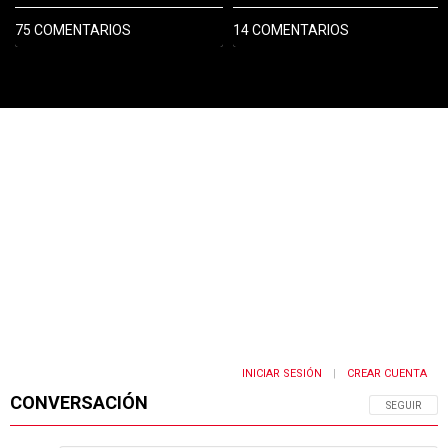
75 COMENTARIOS
14 COMENTARIOS
PUBLICIDAD
INICIAR SESIÓN
CREAR CUENTA
|
CONVERSACIÓN
SIGA ESTA 
SEGUIR