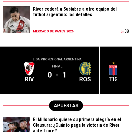
River cederá a Subiabre a otro equipo del
fútbol argentino: los detalles
38
MERCADO DE PASES 2026
LIGA PROFESIONAL ARGENTINA
LIGA PR
FINAL
0
-
1
RIV
ROS
TIG
APUESTAS
El Millonario quiere su primera alegría en el
Clausura: ¿Cuánto paga la victoria de River
ante Tigre?