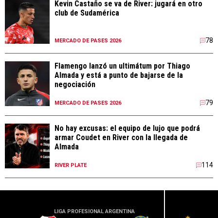
Kevin Castaño se va de River: jugará en otro
club de Sudamérica
78
MERCADO DE PASES 2026
Flamengo lanzó un ultimátum por Thiago
Almada y está a punto de bajarse de la
negociación
79
MERCADO DE PASES 2026
No hay excusas: el equipo de lujo que podrá
armar Coudet en River con la llegada de
Almada
114
RIVER PLATE
LIGA PROFESIONAL ARGENTINA
LIGA PR