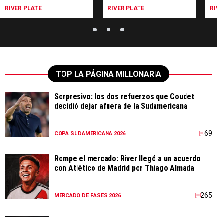
RIVER PLATE
RIVER PLATE
RI
TOP LA PÁGINA MILLONARIA
Sorpresivo: los dos refuerzos que Coudet
decidió dejar afuera de la Sudamericana
69
COPA SUDAMERICANA 2026
Rompe el mercado: River llegó a un acuerdo
con Atlético de Madrid por Thiago Almada
265
MERCADO DE PASES 2026