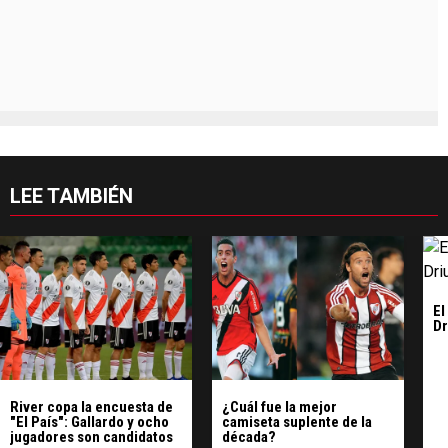
LEE TAMBIÉN
El
Dr
River copa la encuesta de
¿Cuál fue la mejor
"El País": Gallardo y ocho
camiseta suplente de la
jugadores son candidatos
década?