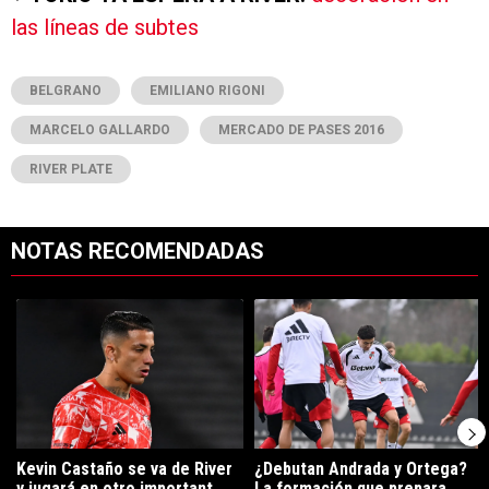
las líneas de subtes
BELGRANO
EMILIANO RIGONI
MARCELO GALLARDO
MERCADO DE PASES 2016
RIVER PLATE
NOTAS RECOMENDADAS
Este listado muestra los artículos con más comentarios en los últimos 7
Un artículo de tendencia con el título "Kevin Castaño se va de River 
Un artículo de tendencia con el t
Kevin Castaño se va de River
¿Debutan Andrada y Ortega?
y jugará en otro important...
La formación que prepara