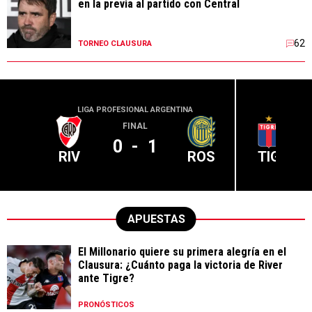
en la previa al partido con Central
62
TORNEO CLAUSURA
LIGA PROFESIONAL ARGENTINA
LIGA PR
FINAL
0
-
1
RIV
ROS
TIG
APUESTAS
El Millonario quiere su primera alegría en el
Clausura: ¿Cuánto paga la victoria de River
ante Tigre?
PRONÓSTICOS