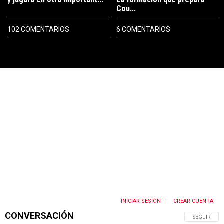
Cou...
102 COMENTARIOS
6 COMENTARIOS
PUBLICIDAD
INICIAR SESIÓN
CREAR CUENTA
|
CONVERSACIÓN
SIGA ESTA 
SEGUIR