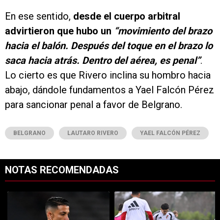
En ese sentido,
desde el cuerpo arbitral
advirtieron que hubo un
“movimiento del brazo
hacia el balón. Después del toque en el brazo lo
saca hacia atrás. Dentro del aérea, es penal”
.
Lo cierto es que Rivero inclina su hombro hacia
abajo, dándole fundamentos a Yael Falcón Pérez
para sancionar penal a favor de Belgrano.
BELGRANO
LAUTARO RIVERO
YAEL FALCÓN PÉREZ
NOTAS RECOMENDADAS
Este listado muestra los artículos con más comentarios en los últimos 7
Un artículo de tendencia con el título "Kevin Castaño se va de River 
Un artículo de tendencia con el t