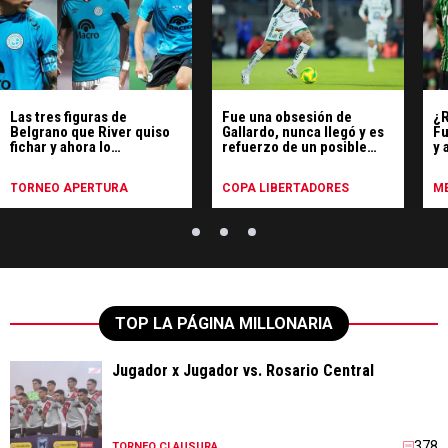
Las tres figuras de
Fue una obsesión de
¿R
Belgrano que River quiso
Gallardo, nunca llegó y es
Fu
fichar y ahora lo
refuerzo de un posible
y 
enfrentarán por el Torneo
rival de River
Apertura
TORNEO APERTURA
COPA LIBERTADORES
ME
TOP LA PÁGINA MILLONARIA
Jugador x Jugador vs. Rosario Central
378
TORNEO CLAUSURA