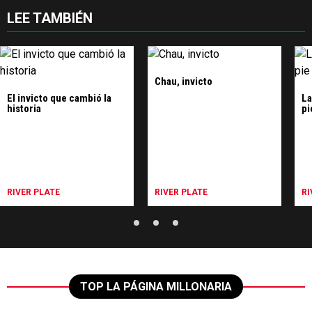
LEE TAMBIÉN
Chau, invicto
El invicto que cambió la
La
historia
pi
RIVER PLATE
RIVER PLATE
RI
TOP LA PÁGINA MILLONARIA