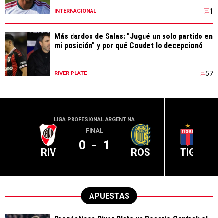
1
INTERNACIONAL
Más dardos de Salas: "Jugué un solo partido en
mi posición" y por qué Coudet lo decepcionó
57
RIVER PLATE
LIGA PROFESIONAL ARGENTINA
LIGA PR
FINAL
0
-
1
RIV
ROS
TIG
APUESTAS