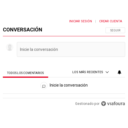
INICIAR SESIÓN
CREAR CUENTA
|
CONVERSACIÓN
SIGA ESTA 
SEGUIR
LOS MÁS RECIENTES
TODOS LOS COMENTARIOS
Todos los comentarios
Inicie la conversación
PUBLICIDAD