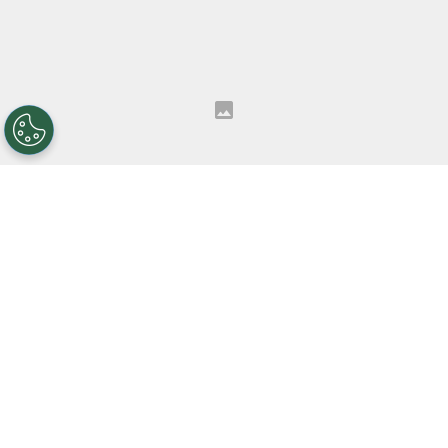
Si primeramente nos situamos en el fútbol, las
razones para estar por encima del resto son
elocuentes.
Próceres de la talla de
Ángel
Labruna
que marcaron lo más puro del ADN y el
camino a seguir. Ídolos que marcaron la agenda
en todas las épocas, desde el propio Angelito y