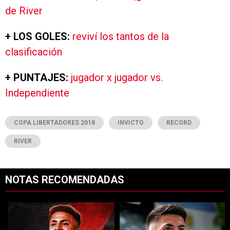
de River
+ LOS GOLES:
reviví los tantos de la
clasificación
+ PUNTAJES:
jugador x jugador vs.
Independiente
COPA LIBERTADORES 2018
INVICTO
RECORD
RIVER
NOTAS RECOMENDADAS
Este listado muestra los artículos con más comentarios en los últimos 7
Un artículo de tendencia con el título "River cierra acuerdo con Atlé
Un artículo de tendencia con el tí