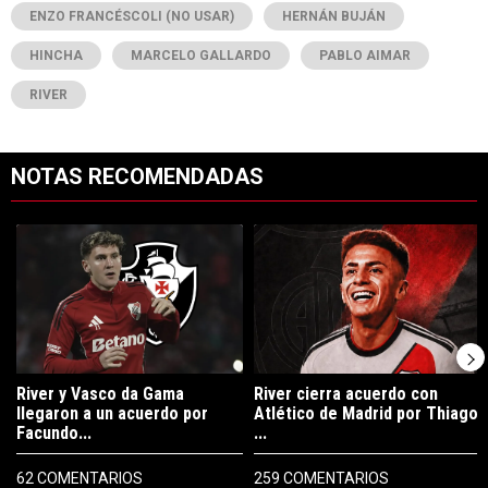
ENZO FRANCÉSCOLI (NO USAR)
HERNÁN BUJÁN
HINCHA
MARCELO GALLARDO
PABLO AIMAR
RIVER
NOTAS RECOMENDADAS
Este listado muestra los artículos con más comentarios en los últimos 7
Un artículo de tendencia con el título "River y Vasco da Gama llegaro
Un artículo de tendencia con el tí
River y Vasco da Gama
River cierra acuerdo con
llegaron a un acuerdo por
Atlético de Madrid por Thiago
Facundo...
...
62 COMENTARIOS
259 COMENTARIOS