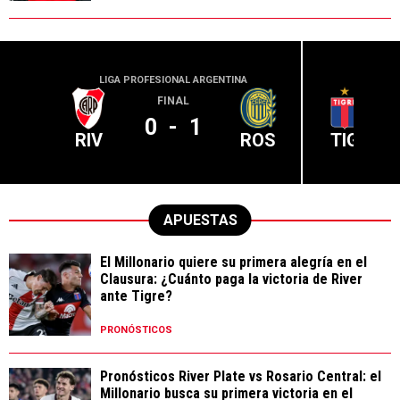
LIGA PROFESIONAL ARGENTINA
LIGA PR
FINAL
0
-
1
RIV
ROS
TIG
APUESTAS
El Millonario quiere su primera alegría en el
Clausura: ¿Cuánto paga la victoria de River
ante Tigre?
PRONÓSTICOS
Pronósticos River Plate vs Rosario Central: el
Millonario busca su primera victoria en el