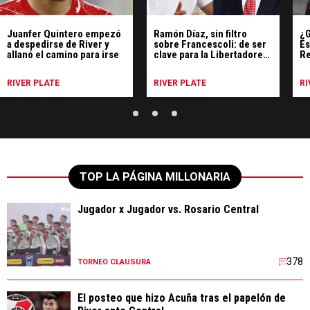
Juanfer Quintero empezó
Ramón Díaz, sin filtro
¿G
a despedirse de River y
sobre Francescoli: de ser
Es
allanó el camino para irse
clave para la Libertadores
Re
'96 a decepcionarlo como
pe
dirigente
RIVER PLATE
RIVER PLATE
RI
TOP LA PÁGINA MILLONARIA
Jugador x Jugador vs. Rosario Central
378
TORNEO CLAUSURA
El posteo que hizo Acuña tras el papelón de