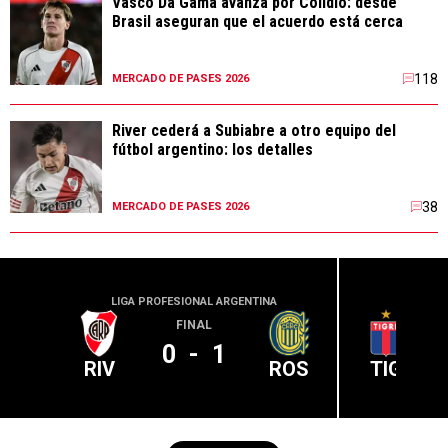
Vasco Da Gama avanza por Colidio: desde
Brasil aseguran que el acuerdo está cerca
118
MERCADO DE PASES 2026
River cederá a Subiabre a otro equipo del
fútbol argentino: los detalles
38
MERCADO DE PASES 2026
LIGA PROFESIONAL ARGENTINA
LIGA PR
FINAL
0
-
1
RIV
ROS
TIG