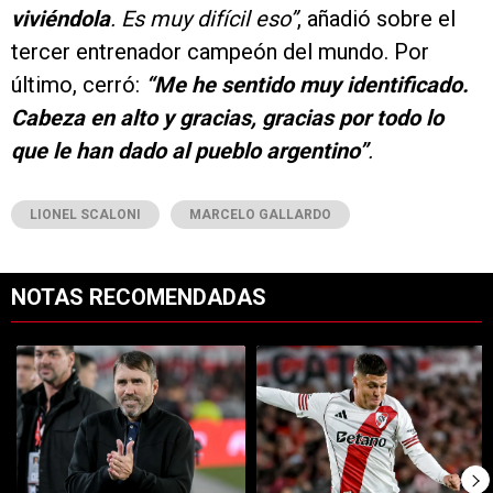
viviéndola
. Es muy difícil eso”
, añadió sobre el
tercer entrenador campeón del mundo. Por
último, cerró:
“Me he sentido muy identificado.
Cabeza en alto y gracias, gracias por todo lo
que le han dado al pueblo argentino”
.
LIONEL SCALONI
MARCELO GALLARDO
NOTAS RECOMENDADAS
Este listado muestra los artículos con más comentarios en los últimos 7
Un artículo de tendencia con el título "River se juega el todo por el 
Un artículo de tendencia con el tí