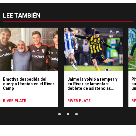
LEE TAMBIÉN
Emotiva despedida del
Jaime la volvió a romper y
Pi
cuerpo técnico en el River
en River se lamentan:
su
Camp
doblete de asistencias
un
para la goleada de Peñarol
RIVER PLATE
RIVER PLATE
RI