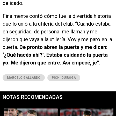
delicado.
Finalmente contó cómo fue la divertida historia
que lo unió a la utilería del club. “Cuando estaba
en seguridad, de personal me llaman y me
dijeron que vaya a la utilería. Voy y me paro en la
puerta.
De pronto abren la puerta y me dicen:
‘¿Qué hacés ahí?’. Estaba cuidando la puerta
yo. Me dijeron que entre. Así empecé, je”.
MARCELO GALLARDO
PICHI QUIROGA
NOTAS RECOMENDADAS
Este listado muestra los artículos con más comentarios en los últimos 7
Un artículo de tendencia con el título "River se juega el todo por el 
Un artículo de tendencia con el tí