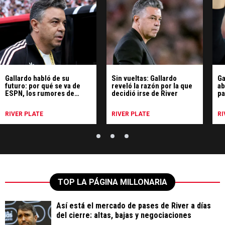
Gallardo habló de su
Sin vueltas: Gallardo
Ga
futuro: por qué se va de
reveló la razón por la que
ab
ESPN, los rumores de
decidió irse de River
pa
Uruguay y qué hará
RIVER PLATE
RIVER PLATE
RI
TOP LA PÁGINA MILLONARIA
Así está el mercado de pases de River a días
del cierre: altas, bajas y negociaciones