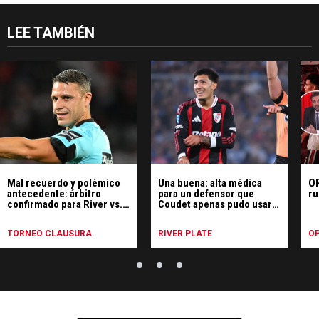
LEE TAMBIÉN
Mal recuerdo y polémico
Una buena: alta médica
OP
antecedente: árbitro
para un defensor que
ru
confirmado para River vs.
Coudet apenas pudo usar
Tigre
en River
TORNEO CLAUSURA
RIVER PLATE
OP