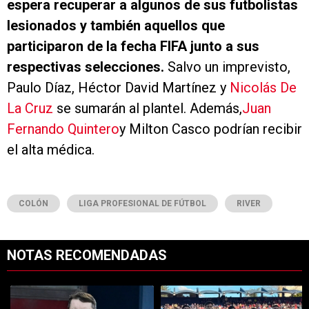
espera recuperar a algunos de sus futbolistas
lesionados y también aquellos que
participaron de la fecha FIFA junto a sus
respectivas selecciones.
Salvo un imprevisto,
Paulo Díaz, Héctor David Martínez y
Nicolás De
La Cruz
se sumarán al plantel. Además,
Juan
Fernando Quintero
y Milton Casco podrían recibir
el alta médica.
COLÓN
LIGA PROFESIONAL DE FÚTBOL
RIVER
NOTAS RECOMENDADAS
Este listado muestra los artículos con más comentarios en los últimos 7
Un artículo de tendencia con el título "Coudet tras la derrota ante Ti
Un artículo de tendencia con el tít