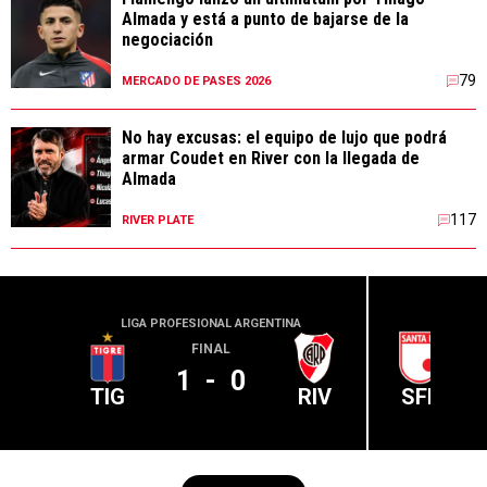
Almada y está a punto de bajarse de la
negociación
79
MERCADO DE PASES 2026
No hay excusas: el equipo de lujo que podrá
armar Coudet en River con la llegada de
Almada
117
RIVER PLATE
LIGA PROFESIONAL ARGENTINA
CONME
FINAL
1
-
0
TIG
RIV
SFE