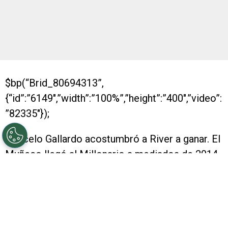
$bp(“Brid_80694313”,
{“id”:”6149″,”width”:”100%”,”height”:”400″,”video”:
”82335″});
Marcelo Gallardo acostumbró a River a ganar. El
Muñeco llegó al Millonario a mediados de 2014
y, desde entonces, La Banda peleó
prácticamente todo lo que jugó.