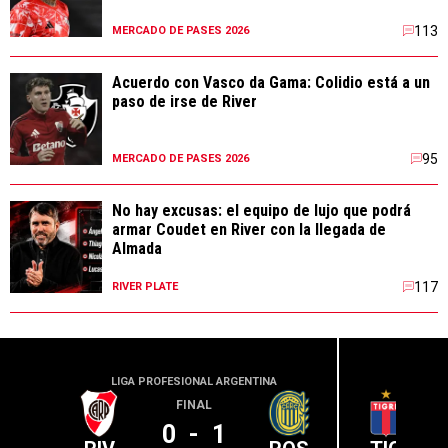
113
MERCADO DE PASES 2026
Acuerdo con Vasco da Gama: Colidio está a un
paso de irse de River
95
MERCADO DE PASES 2026
No hay excusas: el equipo de lujo que podrá
armar Coudet en River con la llegada de
Almada
117
RIVER PLATE
LIGA PROFESIONAL ARGENTINA
LIGA PR
FINAL
0
-
1