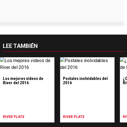
LEE TAMBIÉN
Los mejores videos de
Postales inolvidables del
¿C
River del 2016
2016
Ri
RIVER PLATE
RIVER PLATE
RI