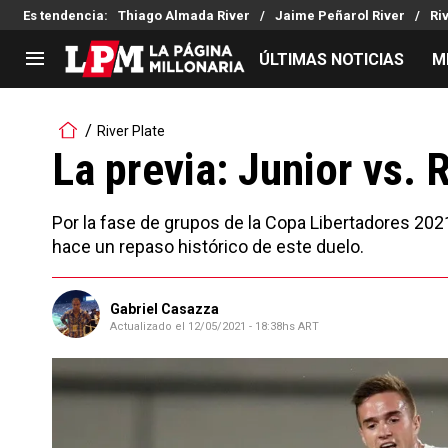
Es tendencia
:
Thiago Almada River
Jaime Peñarol River
Ri
ÚLTIMAS NOTICIAS
M
LIGA PROFESIONAL
TORNEOS
River Plate
Noticias
Copa Sudamericana
La previa: Junior vs. 
Tabla de posiciones
Copa Argentina
Fixture
Selección Argentina
Por la fase de grupos de la Copa Libertadores 2021, 
Reserva
hace un repaso histórico de este duelo.
Gabriel Casazza
Actualizado el
12/05/2021 - 18:38hs ART