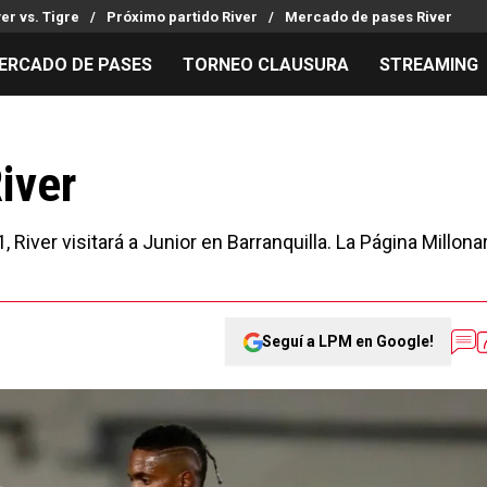
ver vs. Tigre
Próximo partido River
Mercado de pases River
ERCADO DE PASES
TORNEO CLAUSURA
STREAMING
MILLONARIOS
LPM PARA EL HINCHA
APUESTA
Mercado de Pases
Streaming
Noticias
River
Análisis tácticos
Entradas
Guías
Juanfer Quintero
Hinchas
Códigos
River visitará a Junior en Barranquilla. La Página Millonar
Chacho Coudet
Los goles de River
Pronósti
Ex River
Entrevistas
Apuesta d
Seguí a LPM en Google!