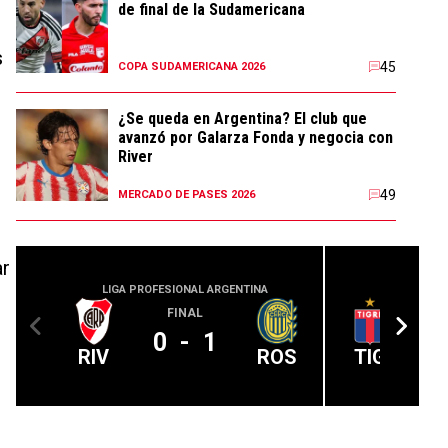
de final de la Sudamericana
s
45
COPA SUDAMERICANA 2026
¿Se queda en Argentina? El club que
avanzó por Galarza Fonda y negocia con
River
49
MERCADO DE PASES 2026
ar
LIGA PROFESIONAL ARGENTINA
LIGA PROFE
FINAL
0
-
1
RIV
ROS
TIG