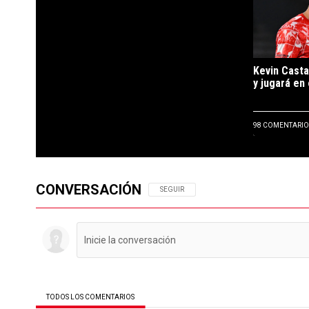
Kevin Casta
y jugará en 
98 COMENTARIO
CONVERSACIÓN
SIGA ESTA CONVERSACIÓN PARA RECIBIR N
SEGUIR
TODOS LOS COMENTARIOS