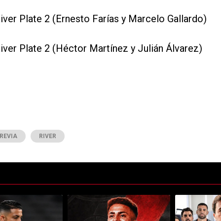
ver Plate 2 (Ernesto Farías y Marcelo Gallardo)
ver Plate 2 (Héctor Martínez y Julián Álvarez)
REVIA
RIVER
ltimos 7 días.
e tendencia con el título "Kevin Castaño se va de River y jugará en otro
Un artículo de tendencia con el título "River cie
Un artículo de