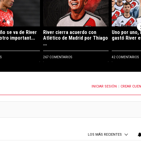
ño se va de River
River cierra acuerdo con
Uno por uno, 
otro important...
Atlético de Madrid por Thiago
gastó River e
...
S
267 COMENTARIOS
42 COMENTARIOS
INICIAR SESIÓN
CREAR CUE
OTIFICACIONES CUANDO SE PUBLIQUEN NUEVOS COMENTARIOS
|
LOS MÁS RECIENTES