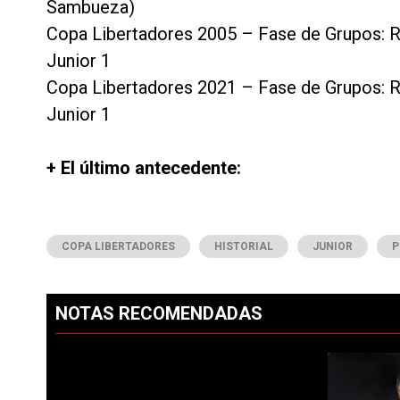
Sambueza)
Copa Libertadores 2005 – Fase de Grupos: Ri
Junior 1
Copa Libertadores 2021 – Fase de Grupos: Ri
Junior 1
+ El último antecedente:
COPA LIBERTADORES
HISTORIAL
JUNIOR
P
NOTAS RECOMENDADAS
Este listado muestra los artículos con más comentarios en los ú
PUBLICIDAD
Un artículo d