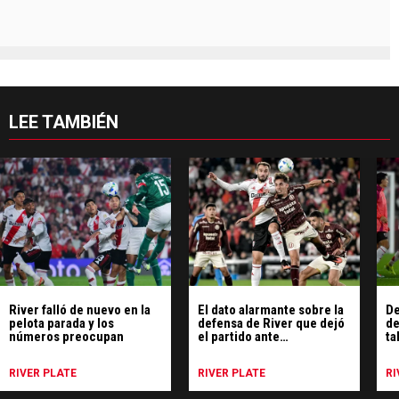
LEE TAMBIÉN
River falló de nuevo en la
El dato alarmante sobre la
De
pelota parada y los
defensa de River que dejó
de
números preocupan
el partido ante
ta
Universitario
ju
RIVER PLATE
RIVER PLATE
RI