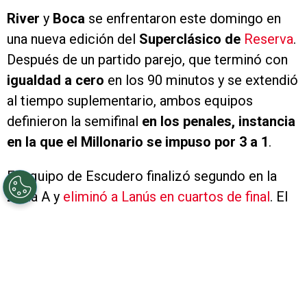
River
y
Boca
se enfrentaron este domingo en
una nueva edición del
Superclásico de
Reserva
.
Después de un partido parejo, que terminó con
igualdad a cero
en los 90 minutos y se extendió
al tiempo suplementario, ambos equipos
definieron la semifinal
en los penales, instancia
en la que el Millonario se impuso por 3 a 1
.
El equipo de Escudero finalizó segundo en la
Zona A y
eliminó a Lanús en cuartos de final
. El
eterno rival, por su parte, terminó en la primera
posición de la Zona B y venía de dejar en el
camino a Atlético Tucumán. Este domingo,
ambos se enfrentaron en una de las semifinales
para definir al rival de Racing en la gran final.