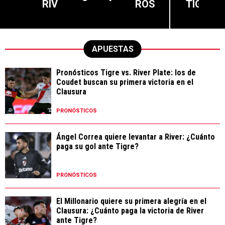
RIV
ROS
TIG
APUESTAS
Pronósticos Tigre vs. River Plate: los de
Coudet buscan su primera victoria en el
Clausura
PRONÓSTICOS
Ángel Correa quiere levantar a River: ¿Cuánto
paga su gol ante Tigre?
PRONÓSTICOS
El Millonario quiere su primera alegría en el
Clausura: ¿Cuánto paga la victoria de River
ante Tigre?