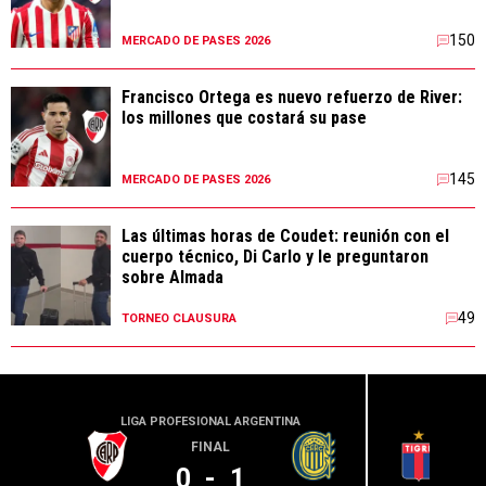
150
MERCADO DE PASES 2026
Francisco Ortega es nuevo refuerzo de River:
los millones que costará su pase
145
MERCADO DE PASES 2026
Las últimas horas de Coudet: reunión con el
cuerpo técnico, Di Carlo y le preguntaron
sobre Almada
49
TORNEO CLAUSURA
LIGA PROFESIONAL ARGENTINA
LIGA PR
FINAL
0
-
1