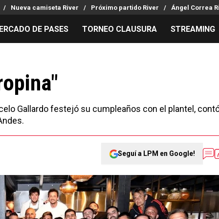
Nueva camiseta River
Próximo partido River
Ángel Correa R
ERCADO DE PASES
TORNEO CLAUSURA
STREAMING
MILLONARIOS
LPM PARA EL HINCHA
APUESTA
Mercado de Pases
Streaming
Noticias
ropina"
Análisis tácticos
Entradas
Guías
Juanfer Quintero
Hinchas
Códigos
elo Gallardo festejó su cumpleaños con el plantel, cont
Chacho Coudet
Los goles de River
Pronósti
 Andes.
Ex River
Entrevistas
Apuesta d
Seguí a LPM en Google!