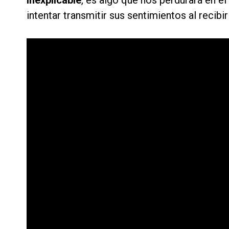
inexplicable
, es algo que nos perdurará en 
intentar transmitir sus sentimientos al recib