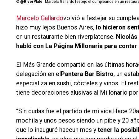
©
@RiverPlate
Marcelo Gallardo festejó el cumpleaños en un restaur
Marcelo Gallardo
volvió a festejar su cumple
hizo muy lejos Buenos Aires,
lo hicieron sen
en un restaurante bien riverplatense.
Nicolás
habló con La Página Millonaria para contar 
El Más Grande compartió en las últimas horas
delegación en el
Pantera Bar Bistro
, un esta
especializa en sushi, cócteles y vinos. El res
tiene decoraciones alusivas al Millonario por
“Sin dudas fue el partido de mi vida.Hace 2
mochila y unos pesos siendo un pibe y 20 añ
que lo inauguré haceun mes y
tener la posibi