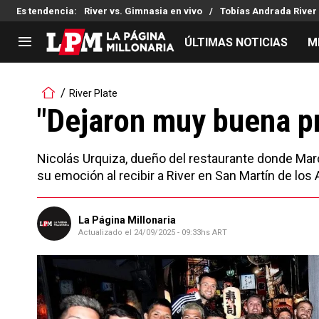
Es tendencia
:
River vs. Gimnasia en vivo
Tobías Andrada River
ÚLTIMAS NOTICIAS
M
LIGA PROFESIONAL
TORNEOS
River Plate
Noticias
Copa Sudamericana
"Dejaron muy buena p
Tabla de posiciones
Copa Argentina
Fixture
Selección Argentina
Nicolás Urquiza, dueño del restaurante donde Marc
Reserva
su emoción al recibir a River en San Martín de los
La Página Millonaria
Actualizado el
24/09/2025 - 09:33hs ART