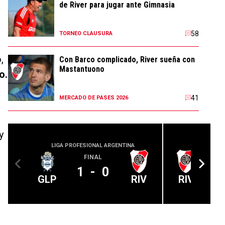
de River para jugar ante Gimnasia
58
TORNEO CLAUSURA
,
Con Barco complicado, River sueña con
Mastantuono
o.
41
MERCADO DE PASES 2026
y
LIGA PROFESIONAL ARGENTINA
LIGA PROFE
FINAL
1
-
0
GLP
RIV
RIV