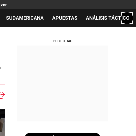
iver
SUDAMERICANA
APUESTAS
ANÁLISIS TÁCTICO
S
PUBLICIDAD
ó
cos
el día