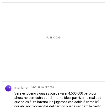
PUBLICIDAD
Comentario de mariano.
mariano
3 DE JULIO DE 2026
MA
Vera es bueno y quizas pueda valer 4.500.000 pero por
ahora no demostro ser el interno ideal par river. la realidad
que no es 5. es interno. No jugamos con doble 5 como leí
por ahí. por momentos del partido puede ser pero lo cierto