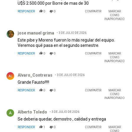
U$S 2.500.000 por Borre de mas de 30
RESPONDER
0
0
COMPARTIR
MARCAR
COMO
INAPROPIADO
Comentario de jose manuel grima.
jose manuel grima
3 DE JULIO DE 2026
Este pibe y Moreno fueron lo más regular del equipo.
Veremos qué pasa en el segundo semestre.
RESPONDER
0
0
COMPARTIR
MARCAR
COMO
INAPROPIADO
Comentario de Alvaro_Contreras.
Alvaro_Contreras
3 DE JULIO DE 2026
AL
Grande Fausto!!!!!
RESPONDER
0
0
COMPARTIR
MARCAR
COMO
INAPROPIADO
Comentario de Alberto Toledo.
Alberto Toledo
3 DE JULIO DE 2026
Se deberia quedar, demostro , calidad y entrega
RESPONDER
1
0
COMPARTIR
MARCAR
COMO