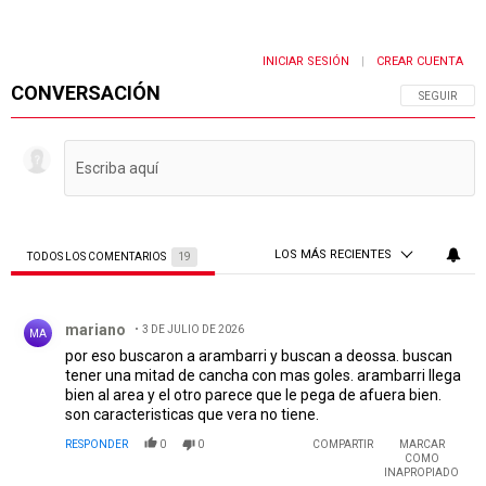
INICIAR SESIÓN
CREAR CUENTA
|
CONVERSACIÓN
SIGA ESTA 
SEGUIR
LOS MÁS RECIENTES
TODOS LOS COMENTARIOS
19
Todos los comentarios
Comentario de mariano.
mariano
3 DE JULIO DE 2026
MA
por eso buscaron a arambarri y buscan a deossa. buscan
tener una mitad de cancha con mas goles. arambarri llega
bien al area y el otro parece que le pega de afuera bien.
son caracteristicas que vera no tiene.
RESPONDER
0
0
COMPARTIR
MARCAR
COMO
INAPROPIADO