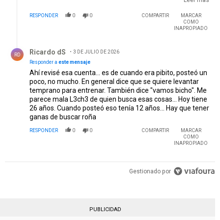
alonso y eso no quiere decir que yo sea él. O acá mismo
RESPONDER
0
0
COMPARTIR
MARCAR
hay por ej. el mono más y no creo que sea Pinino, está Don
COMO
Frio con la foto de Donofrio y es claro que no es el ex
INAPROPIADO
presidente...
Respuesta de Ricardo dS.
Ricardo dS
3 DE JULIO DE 2026
RD
Responder a
este mensaje
Ahí revisé esa cuenta... es de cuando era pibito, posteó un
poco, no mucho. En general dice que se quiere levantar
temprano para entrenar. También dice "vamos bicho". Me
parece mala L3ch3 de quien busca esas cosas... Hoy tiene
26 años. Cuando posteó eso tenía 12 años... Hay que tener
ganas de buscar roña
RESPONDER
0
0
COMPARTIR
MARCAR
COMO
INAPROPIADO
Gestionado por
PUBLICIDAD