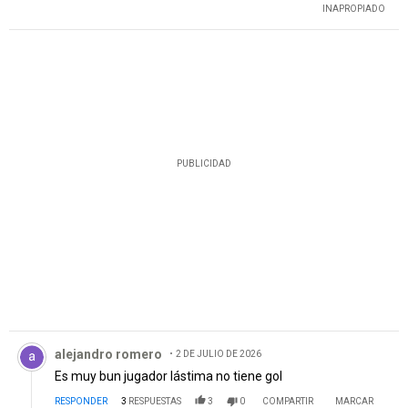
INAPROPIADO
PUBLICIDAD
Comentario de alejandro romero.
alejandro romero
2 DE JULIO DE 2026
Es muy bun jugador lástima no tiene gol
RESPONDER
3
RESPUESTAS
3
0
COMPARTIR
MARCAR