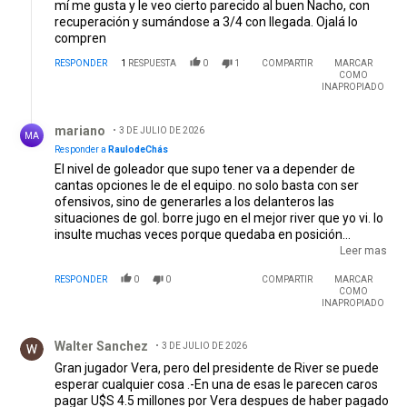
mí me gusta y le veo cierto parecido al buen Nacho, con
recuperación y sumándose a 3/4 con llegada. Ojalá lo
compren
RESPONDER
1
RESPUESTA
0
1
COMPARTIR
MARCAR
COMO
INAPROPIADO
Respuesta de mariano.
mariano
3 DE JULIO DE 2026
MA
Responder a
RaulodeChás
El nivel de goleador que supo tener va a depender de
cantas opciones le de el equipo. no solo basta con ser
ofensivos, sino de generarles a los delanteros las
situaciones de gol. borre jugo en el mejor river que yo vi. lo
insulte muchas veces porque quedaba en posición
adelantada y erraba muchisimos goles, también es verdad
Leer mas
que es merito de él desmarcarse buscando espacios
RESPONDER
0
0
COMPARTIR
MARCAR
exigiendo a los defensores los 90 minutos. de su presión y
COMO
recuperaciones vinieron gracias a el. espero que haya
INAPROPIADO
mejorado en la definición
Comentario de Walter Sanchez.
Walter Sanchez
3 DE JULIO DE 2026
Gran jugador Vera, pero del presidente de River se puede
esperar cualquier cosa .-En una de esas le parecen caros
pagar U$S 4.5 millones por Vera despues de haber pagado