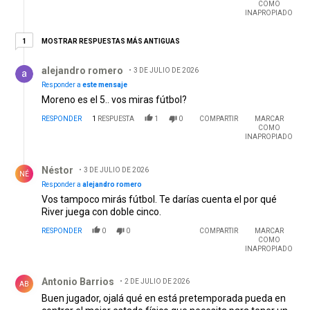
COMO
INAPROPIADO
1 respuesta más antiguas
MOSTRAR RESPUESTAS MÁS ANTIGUAS
1
Respuesta de alejandro romero.
alejandro romero
3 DE JULIO DE 2026
Responder a
este mensaje
Moreno es el 5.. vos miras fútbol?
RESPONDER
1
RESPUESTA
1
0
COMPARTIR
MARCAR
COMO
INAPROPIADO
Respuesta de Néstor .
Néstor
3 DE JULIO DE 2026
NÉ
Responder a
alejandro romero
Vos tampoco mirás fútbol. Te darías cuenta el por qué
River juega con doble cinco.
RESPONDER
0
0
COMPARTIR
MARCAR
COMO
INAPROPIADO
Comentario de Antonio Barrios .
Antonio Barrios
2 DE JULIO DE 2026
AB
Buen jugador, ojalá qué en está pretemporada pueda en