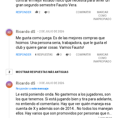
contrar el mejor estado físico que necesita para tener un
gran segundo semestre Fausto Vera.
RESPONDER
2
0
COMPARTIR
MARCAR
COMO
INAPROPIADO
Comentario de Ricardo dS.
Ricardo dS
2 DE JULIO DE 2026
RD
Me gusta como juega. Es de las mejores compras que
hicimos. Una persona seria, trabajadora, que le gusta el
club y quiere ganar cosas. Vamos Fausto!
RESPONDER
4
RESPUESTAS
3
0
COMPARTIR
MARCAR
COMO
INAPROPIADO
2 respuestas más antiguas
MOSTRAR RESPUESTAS MÁS ANTIGUAS
2
Respuesta de Ricardo dS.
Ricardo dS
3 DE JULIO DE 2026
RD
Responder a
este mensaje
Le está poniendo onda. No gastemos a los jugadores, son
los que tenemos. Si está jugando bien y tira para adelante,
no entiendo el comentario. Hay que ver quién maneja esa
cuenta de X y además son de 2014... No todos los manejan
ellos. Hay varios que son promovidos por personas que no
corresponden al nombre. Yo puedo en X ponerme el beto
Leer mas