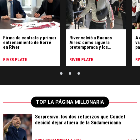
Firma de contrato y primer
River volvió a Buenos
A 
entrenamiento de Borré
Aires: cómo sigue la
vs
en River
pretemporada y los
pa
refuerzos que se sumarán
RIVER PLATE
RIVER PLATE
RI
TOP LA PÁGINA MILLONARIA
Sorpresivo: los dos refuerzos que Coudet
decidió dejar afuera de la Sudamericana