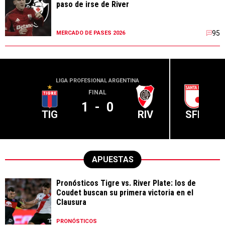
paso de irse de River
95
MERCADO DE PASES 2026
LIGA PROFESIONAL ARGENTINA
CONME
FINAL
1
-
0
TIG
RIV
SFE
APUESTAS
Pronósticos Tigre vs. River Plate: los de
Coudet buscan su primera victoria en el
Clausura
PRONÓSTICOS