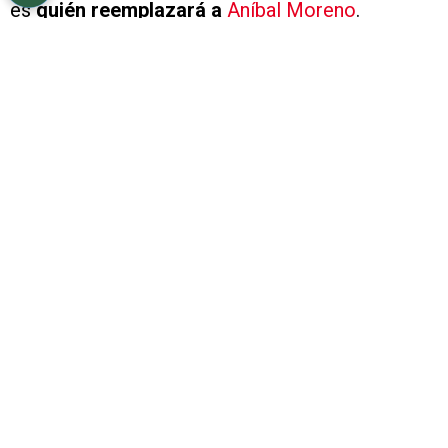
es
quién reemplazará a
Aníbal Moreno
.
En la previa al duelo del sábado,
Moreno se
resintió del esguince de rodilla
que sufrió en
mayo y fue preservado por el cuerpo técnico.