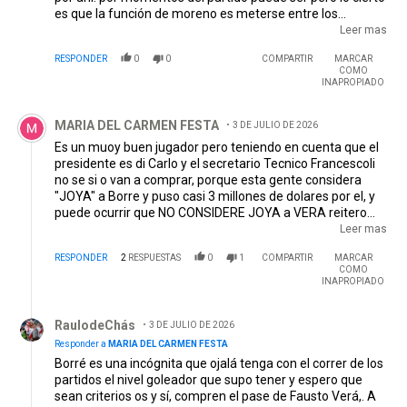
es que la función de moreno es meterse entre los
centrales, ser salida del fondo, cubrir relevos y
Leer mas
preocuparse principalmente en la marca y el de vera
RESPONDER
0
0
COMPARTIR
MARCAR
aparte de la marca que en realidad todos tienen que
COMO
marcar es el de tratar de conectar con los de arriba,
INAPROPIADO
partear al arco, llegar al area. lo cierto es que a moreno no
Comentario de MARIA DEL CARMEN FESTA.
le podemos exigir que haga goles y asistencias. pero a
MARIA DEL CARMEN FESTA
3 DE JULIO DE 2026
vera si y no lo hace. es bueno... si. pero para jugar en river
tenes que ser mas completo. como nico DLC que podia
Es un muoy buen jugador pero teniendo en cuenta que el
jugar en todas las posiciones del mediocampo.
presidente es di Carlo y el secretario Tecnico Francescoli
no se si o van a comprar, porque esta gente considera
"JOYA" a Borre y puso casi 3 millones de dolares por el, y
puede ocurrir que NO CONSIDERE JOYA a VERA reitero
muy buen jugaddor mas teniendo en cuenta todos los
Leer mas
jugadores que tenemos en ese puesto TODAS JOYAS son
RESPONDER
2
RESPUESTAS
0
1
COMPARTIR
MARCAR
los nombrados. Ademas no se si ellos estan dispuestos a
COMO
poner el dinero que cuesta su pase. En definitiva si Vera
INAPROPIADO
juega al mismo nivel que el semestre anterior SE TIENE
Respuesta de RaulodeChás.
QUE QUEDAR, pero no depende de lo que pide el hincha y
RaulodeChás
el socio de RIVER depende de los caprichos y demas
3 DE JULIO DE 2026
yerbas de los nombrados dirigentes
Responder a
MARIA DEL CARMEN FESTA
Borré es una incógnita que ojalá tenga con el correr de los
partidos el nivel goleador que supo tener y espero que
sean criterios os y sí, compren el pase de Fausto Verá,. A