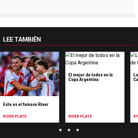
LEE TAMBIÉN
El mejor de todos en la
Lo
Copa Argentina
Ca
Este es el famoso River
RIVER PLATE
RIVER PLATE
RI