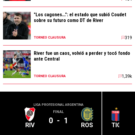
"Los cagones...": el estado que subió Coudet
sobre su futuro como DT de River
319
TORNEO CLAUSURA
River fue un caos, volvió a perder y tocó fondo
ante Central
1,39k
TORNEO CLAUSURA
LIGA PROFESIONAL ARGENTINA
LIGA PR
FINAL
0
-
1
RIV
ROS
TIG