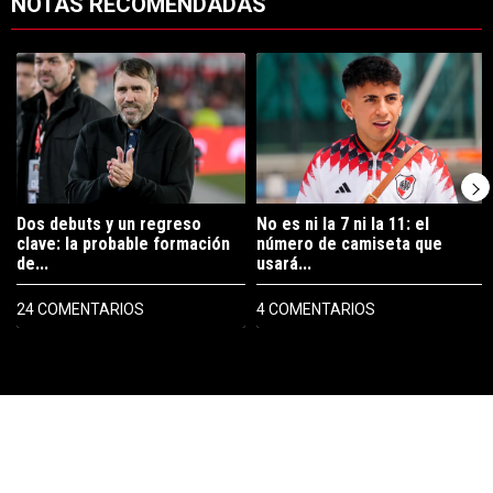
NOTAS RECOMENDADAS
Este listado muestra los artículos con más comentarios en los últimos 7
Un artículo de tendencia con el título "Dos debuts y un regreso clave
Un artículo de tendencia con el tí
Dos debuts y un regreso
No es ni la 7 ni la 11: el
clave: la probable formación
número de camiseta que
de...
usará...
24 COMENTARIOS
4 COMENTARIOS
PUBLICIDAD