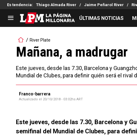
Es tendencia
:
Thiago Almada River
Jaime Peñarol River
Ri
ÚLTIMAS NOTICIAS
M
LIGA PROFESIONAL
TORNEOS
River Plate
Noticias
Copa Sudamericana
Mañana, a madrugar
Tabla de posiciones
Copa Argentina
Fixture
Selección Argentina
Este jueves, desde las 7.30, Barcelona y Guangzh
Reserva
Mundial de Clubes, para definir quién será el rival 
Franco-barrera
Actualizado el
20/10/2018 - 03:02hs ART
Este jueves, desde las 7.30, Barcelona y 
semifinal del Mundial de Clubes, para definir