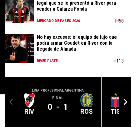
legal que se le presentó a River para
vender a Galarza Fonda
58
MERCADO DE PASES 2026
No hay excusas: el equipo de lujo que
podrá armar Coudet en River con la
llegada de Almada
113
RIVER PLATE
LIGA PROFESIONAL ARGENTINA
LIGA PROFE
FINAL
0
-
1
RIV
ROS
TIG