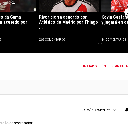
co da Gama
River cierra acuerdo con
Kevin Castaño
un acuerdo por
Atlético de Madrid por Thiago
y jugará en ot
...
S
263 COMENTARIOS
14 COMENTARIOS
INICIAR SESIÓN
CREAR CUE
OTIFICACIONES CUANDO SE PUBLIQUEN NUEVOS COMENTARIOS
|
LOS MÁS RECIENTES
cie la conversación