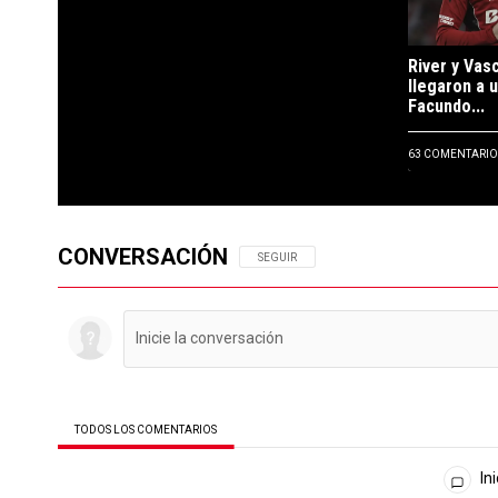
River y Vas
llegaron a 
Facundo...
63 COMENTARIO
CONVERSACIÓN
SIGA ESTA CONVERSACIÓN PARA RECIBIR N
SEGUIR
TODOS LOS COMENTARIOS
Todos los comentarios
Ini