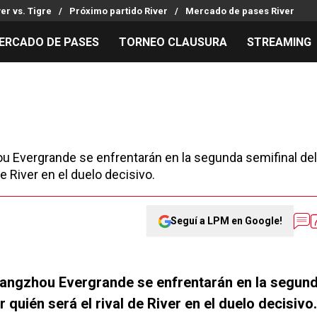
ver vs. Tigre
Próximo partido River
Mercado de pases River
ERCADO DE PASES
TORNEO CLAUSURA
STREAMING
MILLONARIOS
LPM PARA EL HINCHA
APUESTA
Mercado de Pases
Streaming
Noticias
Análisis tácticos
Entradas
Guías
Juanfer Quintero
Hinchas
Códigos
ou Evergrande se enfrentarán en la segunda semifinal del
Chacho Coudet
Los goles de River
Pronósti
de River en el duelo decisivo.
Ex River
Entrevistas
Apuesta d
Seguí a LPM en Google!
Guangzhou Evergrande se enfrentarán en la segun
 quién será el rival de River en el duelo decisivo.