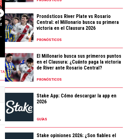
PRONÓSTICOS
Pronósticos River Plate vs Rosario
 se va de River
Uno por uno, los millones que
La sorpresiva 
Central: el Millonario busca su primera
ro important...
gastó River en refuerzos ...
incluyó Atlétic
victoria en el Clausura 2026
PRONÓSTICOS
27 COMENTARIOS
86 COMENTARIOS
El Millonario busca sus primeros puntos
en el Clausura: ¿Cuánto paga la victoria
de River ante Rosario Central?
NTA
PRONÓSTICOS
Stake App: Cómo descargar la app en
2026
GUÍAS
Stake opiniones 2026: ¿Son fiables el