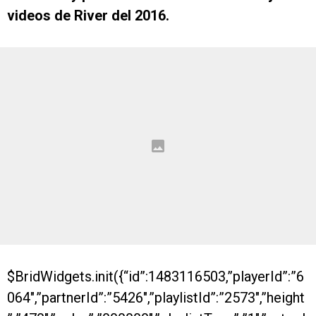
videos de River del 2016.
$BridWidgets.init({“id”:1483116503,”playerId”:”6
064″,”partnerId”:”5426″,”playlistId”:”2573″,”height