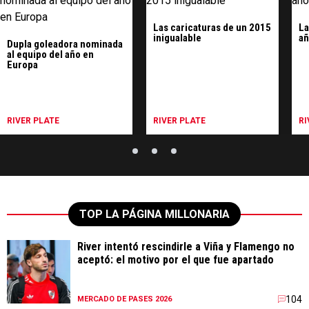
Las caricaturas de un 2015
La
inigualable
añ
Dupla goleadora nominada
al equipo del año en
Europa
RIVER PLATE
RIVER PLATE
RI
TOP LA PÁGINA MILLONARIA
River intentó rescindirle a Viña y Flamengo no
aceptó: el motivo por el que fue apartado
104
MERCADO DE PASES 2026