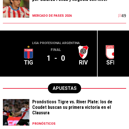
49
MERCADO DE PASES 2026
LIGA PROFESIONAL ARGENTINA
CONME
FINAL
1
-
0
TIG
RIV
SFE
APUESTAS
Pronósticos Tigre vs. River Plate: los de
Coudet buscan su primera victoria en el
Clausura
PRONÓSTICOS