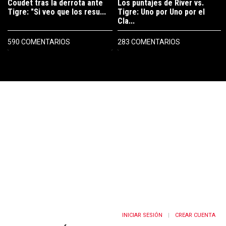
Coudet tras la derrota ante
Los puntajes de River vs.
Tigre: "Si veo que los resu...
Tigre: Uno por Uno por el
Cla...
590 COMENTARIOS
283 COMENTARIOS
PUBLICIDAD
INICIAR SESIÓN
CREAR CUENTA
|