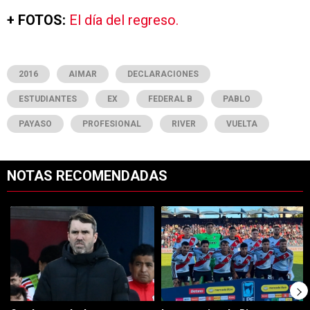
+ FOTOS:
El día del regreso.
2016
AIMAR
DECLARACIONES
ESTUDIANTES
EX
FEDERAL B
PABLO
PAYASO
PROFESIONAL
RIVER
VUELTA
NOTAS RECOMENDADAS
Este listado muestra los artículos con más comentarios en los últimos 7
Un artículo de tendencia con el título "Coudet tras la derrota ante Ti
Un artículo de tendencia con el tít