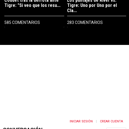
Coudet tras la derrota ante
Los puntajes de River vs.
Tigre: "Si veo que los resu...
Tigre: Uno por Uno por el
Cla...
585 COMENTARIOS
283 COMENTARIOS
PUBLICIDAD
INICIAR SESIÓN
CREAR CUENTA
|