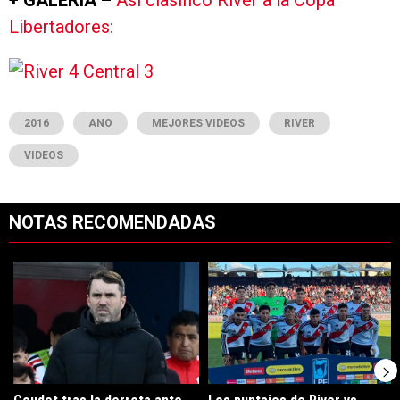
+ GALERÍA –
Así clasificó River a la Copa
Libertadores:
2016
ANO
MEJORES VIDEOS
RIVER
VIDEOS
NOTAS RECOMENDADAS
Este listado muestra los artículos con más comentarios en los últimos 7
Un artículo de tendencia con el título "Coudet tras la derrota ante Ti
Un artículo de tendencia con el tít