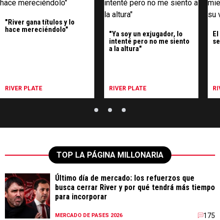
"River gana títulos y lo
hace mereciéndolo"
"Ya soy un exjugador, lo
El
intenté pero no me siento
se
a la altura"
RIVER PLATE
RIVER PLATE
RI
TOP LA PÁGINA MILLONARIA
Último día de mercado: los refuerzos que
busca cerrar River y por qué tendrá más tiempo
para incorporar
175
MERCADO DE PASES 2026