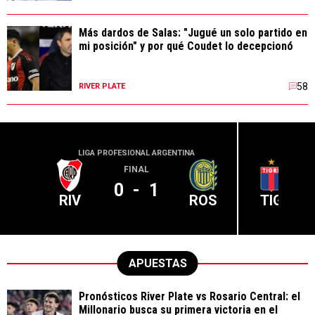
Más dardos de Salas: "Jugué un solo partido en
mi posición" y por qué Coudet lo decepcionó
58
RIVER PLATE
LIGA PROFESIONAL ARGENTINA
LIGA PR
FINAL
0
-
1
RIV
ROS
TIG
APUESTAS
Pronósticos River Plate vs Rosario Central: el
Millonario busca su primera victoria en el