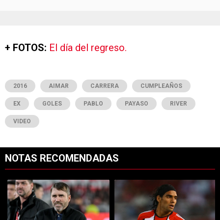
+ FOTOS:
El día del regreso.
2016
AIMAR
CARRERA
CUMPLEAÑOS
EX
GOLES
PABLO
PAYASO
RIVER
VIDEO
NOTAS RECOMENDADAS
Este listado muestra los artículos con más comentarios en los últimos 7
Un artículo de tendencia con el título "Dos debuts y un regreso clave
Un artículo de tendencia con el tí