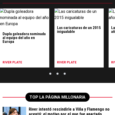
Las caricaturas de un 2015
La
inigualable
añ
Dupla goleadora nominada
al equipo del año en
Europa
RIVER PLATE
RIVER PLATE
RI
TOP LA PÁGINA MILLONARIA
River intentó rescindirle a Viña y Flamengo no
aceptó: el motivo por el que fue apartado