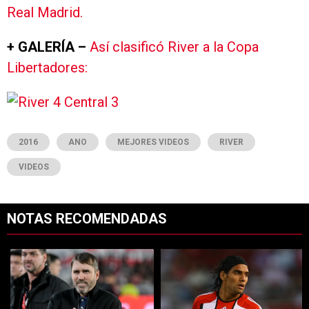
Real Madrid.
+ GALERÍA –
Así clasificó River a la Copa
Libertadores:
2016
ANO
MEJORES VIDEOS
RIVER
VIDEOS
NOTAS RECOMENDADAS
Este listado muestra los artículos con más comentarios en los últimos 7
Un artículo de tendencia con el título "Dos debuts y un regreso clave
Un artículo de tendencia con el tí