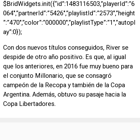
$BridWidgets.init({“id”:1483116503,”playerId”:”6
064″,”partnerId”:”5426″,”playlistId”:”2573″,”height
”:”470″,”color”:”000000″,”playlistType”:”1″,”autopl
ay”:0});
Con dos nuevos títulos conseguidos, River se
despide de otro año positivo. Es que, al igual
que los anteriores, en 2016 fue muy bueno para
el conjunto Millonario, que se consagró
campeón de la Recopa y también de la Copa
Argentina. Además, obtuvo su pasaje hacia la
Copa Libertadores.