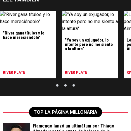
"River gana títulos y lo
hace mereciéndolo"
"Ya soy un exjugador, lo
Lo
intenté pero no me siento
po
a la altura"
Ai
RIVER PLATE
RIVER PLATE
RI
TOP LA PÁGINA MILLONARIA
Flamengo lanzó un ultimátum por Thiago