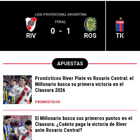
LIGA PROFESIONAL ARGENTINA
LIGA PR
FINAL
0
-
1
RIV
ROS
TIG
APUESTAS
Pronósticos River Plate vs Rosario Central: el
Millonario busca su primera victoria en el
Clausura 2026
PRONÓSTICOS
El Millonario busca sus primeros puntos en el
Clausura: ¿Cuánto paga la victoria de River
ante Rosario Central?