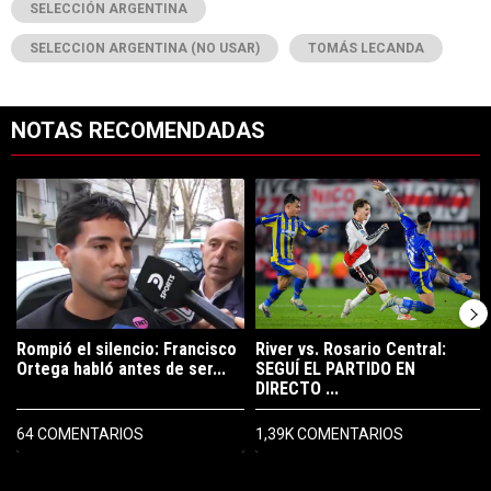
SELECCIÓN ARGENTINA
SELECCION ARGENTINA (NO USAR)
TOMÁS LECANDA
NOTAS RECOMENDADAS
Este listado muestra los artículos con más comentarios en los últimos 7
Un artículo de tendencia con el título "Rompió el silencio: Francisco 
Un artículo de tendencia con el t
Rompió el silencio: Francisco
River vs. Rosario Central:
Ortega habló antes de ser...
SEGUÍ EL PARTIDO EN
DIRECTO ...
64 COMENTARIOS
1,39K COMENTARIOS
PUBLICIDAD