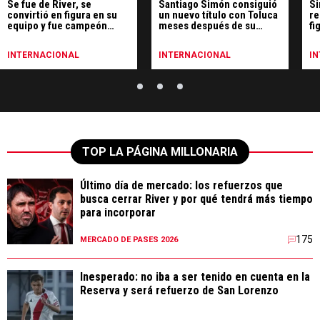
Se fue de River, se
Santiago Simón consiguió
Si
convirtió en figura en su
un nuevo título con Toluca
re
equipo y fue campeón
meses después de su
fi
continental
salida de River
INTERNACIONAL
INTERNACIONAL
I
TOP LA PÁGINA MILLONARIA
Último día de mercado: los refuerzos que
busca cerrar River y por qué tendrá más tiempo
para incorporar
175
MERCADO DE PASES 2026
Inesperado: no iba a ser tenido en cuenta en la
Reserva y será refuerzo de San Lorenzo