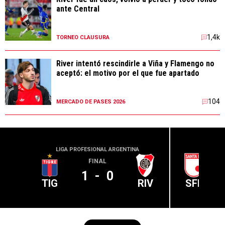
ante Central
1,4k
TORNEO CLAUSURA
River intentó rescindirle a Viña y Flamengo no
aceptó: el motivo por el que fue apartado
104
MERCADO DE PASES 2026
LIGA PROFESIONAL ARGENTINA
CONME
FINAL
1
-
0
TIG
RIV
SFE