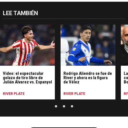
LEE TAMBIÉN
Video: el espectacular
Rodrigo Aliendro se fue de
La
golazo de tiro libre de
River y ahora es la figura
co
Julián Álvarez vs. Espanyol
de Vélez
Bo
ne
RIVER PLATE
RIVER PLATE
RI