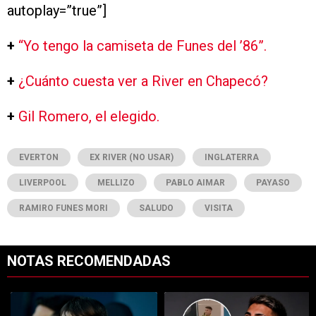
autoplay=”true”]
+
“Yo tengo la camiseta de Funes del ’86”.
+
¿Cuánto cuesta ver a River en Chapecó?
+
Gil Romero, el elegido.
EVERTON
EX RIVER (NO USAR)
INGLATERRA
LIVERPOOL
MELLIZO
PABLO AIMAR
PAYASO
RAMIRO FUNES MORI
SALUDO
VISITA
NOTAS RECOMENDADAS
Este listado muestra los artículos con más comentarios en los últimos 7
Un artículo de tendencia con el título "Con cambios obligados ¿y con
Un artículo de tendencia con el tí