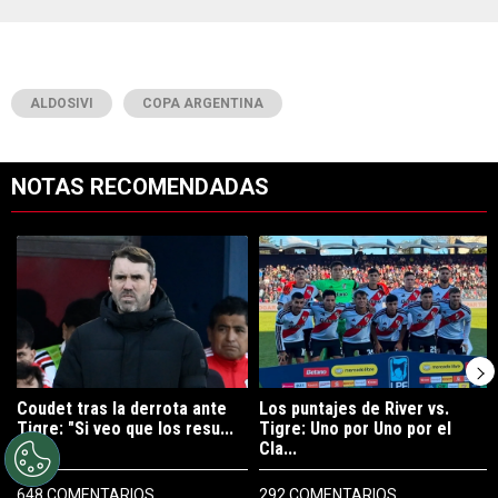
ALDOSIVI
COPA ARGENTINA
NOTAS RECOMENDADAS
Este listado muestra los artículos con más comentarios en los últimos 7
Un artículo de tendencia con el título "Coudet tras la derrota ante Ti
Un artículo de tendencia con el tít
Coudet tras la derrota ante
Los puntajes de River vs.
Tigre: "Si veo que los resu...
Tigre: Uno por Uno por el
Cla...
648 COMENTARIOS
292 COMENTARIOS