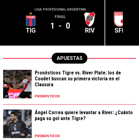
LIGA PROFESIONAL ARGENTINA
CONME
FINAL
1
-
0
TIG
RIV
SFE
APUESTAS
Pronósticos Tigre vs. River Plate: los de
Coudet buscan su primera victoria en el
Clausura
PRONÓSTICOS
Ángel Correa quiere levantar a River: ¿Cuánto
paga su gol ante Tigre?
PRONÓSTICOS