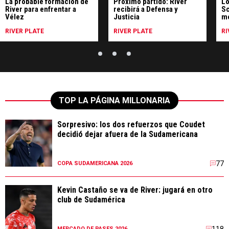
La probable formación de
Próximo partido: River
Lo
River para enfrentar a
recibirá a Defensa y
Sc
Vélez
Justicia
m
RIVER PLATE
RIVER PLATE
RI
TOP LA PÁGINA MILLONARIA
Sorpresivo: los dos refuerzos que Coudet
decidió dejar afuera de la Sudamericana
77
COPA SUDAMERICANA 2026
Kevin Castaño se va de River: jugará en otro
club de Sudamérica
118
MERCADO DE PASES 2026