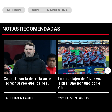
ALDOSIVI
SUPERLIGA ARGENTINA
NOTAS RECOMENDADAS
Este listado muestra los artículos con más comentarios en los últimos 7
Un artículo de tendencia con el título "Coudet tras la derrota ante Ti
Un artículo de tendencia con el tít
Coudet tras la derrota ante
Los puntajes de River vs.
Tigre: "Si veo que los resu...
Tigre: Uno por Uno por el
Cla...
648 COMENTARIOS
292 COMENTARIOS
PUBLICIDAD