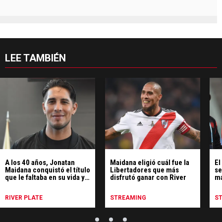
LEE TAMBIÉN
A los 40 años, Jonatan
Maidana eligió cuál fue la
El
Maidana conquistó el título
Libertadores que más
se
que le faltaba en su vida y
disfrutó ganar con River
má
dio un emotivo discurso
ar
RIVER PLATE
STREAMING
S