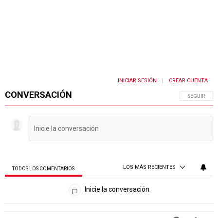
INICIAR SESIÓN
CREAR CUENTA
|
CONVERSACIÓN
SIGA ESTA 
SEGUIR
LOS MÁS RECIENTES
TODOS LOS COMENTARIOS
Todos los comentarios
Inicie la conversación
PUBLICIDAD