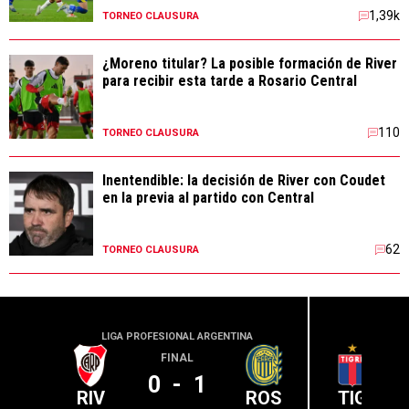
1,39k
TORNEO CLAUSURA
¿Moreno titular? La posible formación de River
para recibir esta tarde a Rosario Central
110
TORNEO CLAUSURA
Inentendible: la decisión de River con Coudet
en la previa al partido con Central
62
TORNEO CLAUSURA
LIGA PROFESIONAL ARGENTINA
LIGA PR
FINAL
0
-
1
RIV
ROS
TIG