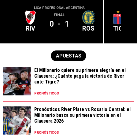
LIGA PROFESIONAL ARGENTINA
LIGA PR
FINAL
0
-
1
RIV
ROS
TIG
APUESTAS
El Millonario quiere su primera alegría en el
Clausura: ¿Cuánto paga la victoria de River
ante Tigre?
PRONÓSTICOS
Pronósticos River Plate vs Rosario Central: el
Millonario busca su primera victoria en el
Clausura 2026
PRONÓSTICOS