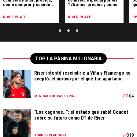
cómo comprar y cuándo se
125 años: precios y cómo
qu
estrena
comprar
Sa
RIVER PLATE
RIVER PLATE
RI
TOP LA PÁGINA MILLONARIA
River intentó rescindirle a Viña y Flamengo no
aceptó: el motivo por el que fue apartado
104
MERCADO DE PASES 2026
"Los cagones...": el estado que subió Coudet
sobre su futuro como DT de River
319
TORNEO CLAUSURA