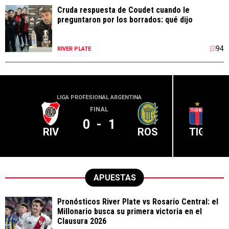
Cruda respuesta de Coudet cuando le
preguntaron por los borrados: qué dijo
94
RIVER PLATE
LIGA PROFESIONAL ARGENTINA
LIGA PR
FINAL
0
-
1
RIV
ROS
TIG
APUESTAS
Pronósticos River Plate vs Rosario Central: el
Millonario busca su primera victoria en el
Clausura 2026