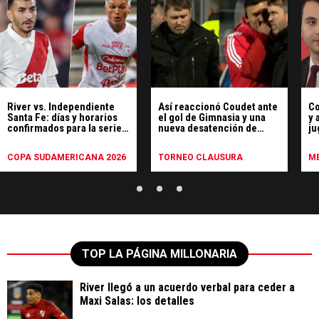
River vs. Independiente
Así reaccionó Coudet ante
Co
Santa Fe: días y horarios
el gol de Gimnasia y una
y 
confirmados para la serie
nueva desatención de
ju
de octavos de final
River
a 
COPA SUDAMERICANA 2026
TORNEO CLAUSURA
ME
TOP LA PÁGINA MILLONARIA
River llegó a un acuerdo verbal para ceder a
Maxi Salas: los detalles