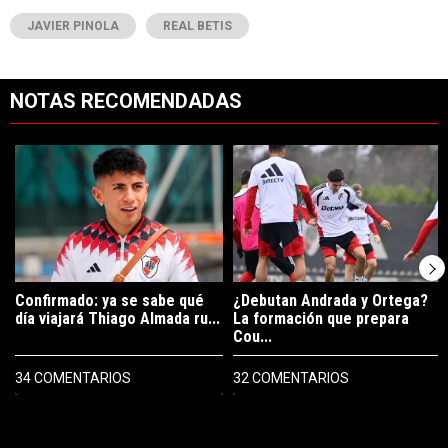
JAVIER PINOLA
REAL BETIS
NOTAS RECOMENDADAS
Este listado muestra los artículos con más comentarios en los últimos 7
Un artículo de tendencia con el título "Confirmado: ya se sabe qué 
Un artículo de tendencia con el t
Confirmado: ya se sabe qué
¿Debutan Andrada y Ortega?
día viajará Thiago Almada ru...
La formación que prepara
Cou...
34 COMENTARIOS
32 COMENTARIOS
PUBLICIDAD