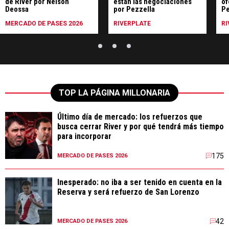
de River por Nelson
están las negociaciones
of
Deossa
por Pezzella
Pe
MERCADO DE PASES 2026
RIVERPLATE
RI
TOP LA PÁGINA MILLONARIA
Último día de mercado: los refuerzos que
busca cerrar River y por qué tendrá más tiempo
para incorporar
175
MERCADO DE PASES 2026
Inesperado: no iba a ser tenido en cuenta en la
Reserva y será refuerzo de San Lorenzo
42
MERCADO DE PASES 2026