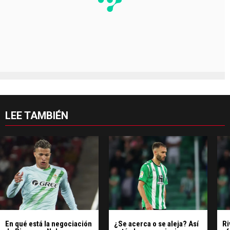
LEE TAMBIÉN
En qué está la negociación
¿Se acerca o se aleja? Así
Ri