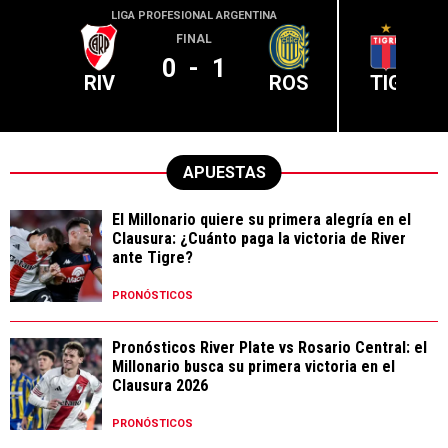
LIGA PROFESIONAL ARGENTINA
LIGA PR
FINAL
0
-
1
RIV
ROS
TIG
APUESTAS
El Millonario quiere su primera alegría en el
Clausura: ¿Cuánto paga la victoria de River
ante Tigre?
PRONÓSTICOS
Pronósticos River Plate vs Rosario Central: el
Millonario busca su primera victoria en el
Clausura 2026
PRONÓSTICOS