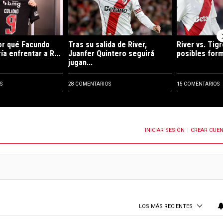
por qué Facundo
Tras su salida de River,
River vs. Tigr
ía enfrentar a R...
Juanfer Quintero seguirá
posibles form
jugan...
S
28 COMENTARIOS
15 COMENTARIOS
INICIAR SESIÓN
CREAR CUE
OTIFICACIONES CUANDO SE PUBLIQUEN NUEVOS COMENTARIOS
|
LOS MÁS RECIENTES