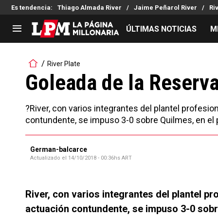
Es tendencia
:
Thiago Almada River
Jaime Peñarol River
Ri
ÚLTIMAS NOTICIAS
M
LIGA PROFESIONAL
TORNEOS
River Plate
Noticias
Copa Sudamericana
Goleada de la Reserv
Tabla de posiciones
Copa Argentina
Fixture
Selección Argentina
?River, con varios integrantes del plantel profesi
Reserva
contundente, se impuso 3-0 sobre Quilmes, en el 
German-balcarce
Actualizado el
14/10/2018 - 00:36hs ART
River, con varios integrantes del plantel p
actuación contundente, se impuso 3-0 sobre