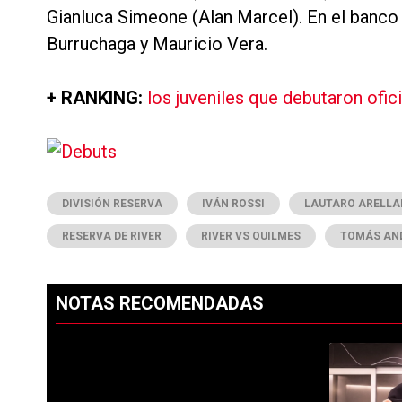
Gianluca Simeone (Alan Marcel). En el banco 
Burruchaga y Mauricio Vera.
+ RANKING:
los juveniles que debutaron ofi
DIVISIÓN RESERVA
IVÁN ROSSI
LAUTARO ARELL
RESERVA DE RIVER
RIVER VS QUILMES
TOMÁS AN
NOTAS RECOMENDADAS
Este listado muestra los artículos con más comentarios en los ú
PUBLICIDAD
Un artículo 