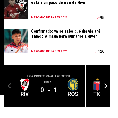
está a un paso de irse de River
95
MERCADO DE PASES 2026
Confirmado: ya se sabe qué día viajará
Thiago Almada para sumarse a River
126
MERCADO DE PASES 2026
LIGA PROFESIONAL ARGENTINA
LIGA PROFE
FINAL
0
-
1
RIV
ROS
TIG