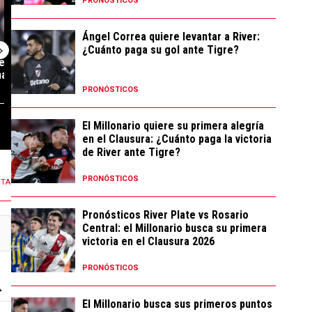
PRONÓSTICOS
Ángel Correa quiere levantar a River:
¿Cuánto paga su gol ante Tigre?
e: hora, TV y
Es oficial: Facundo Colidio se
River vs. Rosar
aciones para e...
fue de River y lo presen...
SEGUÍ EL PART
DIRECTO ...
PRONÓSTICOS
120 COMENTARIOS
1,39K COMENTARIOS
El Millonario quiere su primera alegría
en el Clausura: ¿Cuánto paga la victoria
de River ante Tigre?
PRONÓSTICOS
NTA
Pronósticos River Plate vs Rosario
Central: el Millonario busca su primera
victoria en el Clausura 2026
PRONÓSTICOS
El Millonario busca sus primeros puntos