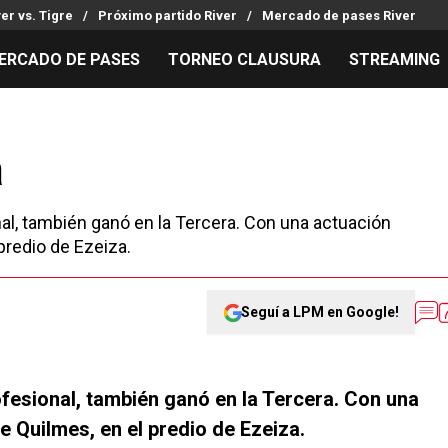
ver vs. Tigre
Próximo partido River
Mercado de pases River
ERCADO DE PASES
TORNEO CLAUSURA
STREAMING
MILLONARIOS
LPM PARA EL HINCHA
APUESTA
Mercado de Pases
Streaming
Noticias
a
Análisis tácticos
Entradas
Guías
Juanfer Quintero
Hinchas
Códigos
onal, también ganó en la Tercera. Con una actuación
Chacho Coudet
Los goles de River
Pronósti
predio de Ezeiza.
Ex River
Entrevistas
Apuesta d
Seguí a LPM en Google!
rofesional, también ganó en la Tercera. Con una
 Quilmes, en el predio de Ezeiza.