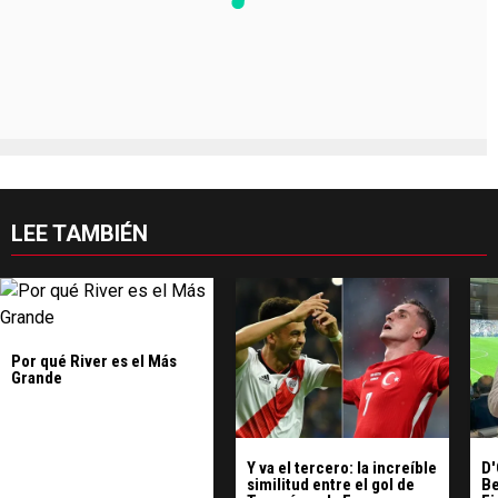
LEE TAMBIÉN
Por qué River es el Más
Grande
Y va el tercero: la increíble
D'
similitud entre el gol de
Be