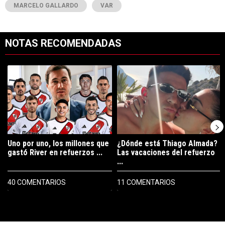
MARCELO GALLARDO
VAR
NOTAS RECOMENDADAS
Este listado muestra los artículos con más comentarios en los últimos 7
Un artículo de tendencia con el título "Uno por uno, los millones que
Un artículo de tendencia con el tí
Uno por uno, los millones que
¿Dónde está Thiago Almada?
gastó River en refuerzos ...
Las vacaciones del refuerzo
...
40 COMENTARIOS
11 COMENTARIOS
PUBLICIDAD