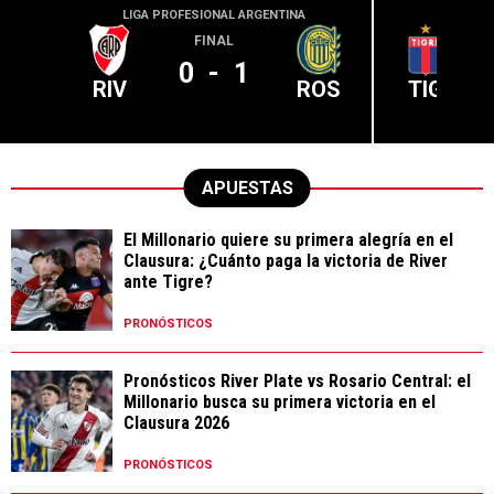
LIGA PROFESIONAL ARGENTINA
LIGA PR
FINAL
0
-
1
RIV
ROS
TIG
APUESTAS
El Millonario quiere su primera alegría en el
Clausura: ¿Cuánto paga la victoria de River
ante Tigre?
PRONÓSTICOS
Pronósticos River Plate vs Rosario Central: el
Millonario busca su primera victoria en el
Clausura 2026
PRONÓSTICOS