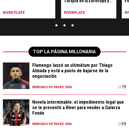
Turquía en la Eurocopa y el
Fi
del Pity en Madrid
RIVER PLATE
RIVERPLATE
RI
TOP LA PÁGINA MILLONARIA
Flamengo lanzó un ultimátum por Thiago
Almada y está a punto de bajarse de la
negociación
79
MERCADO DE PASES 2026
Novela interminable: el impedimento legal que
se le presentó a River para vender a Galarza
Fonda
59
MERCADO DE PASES 2026