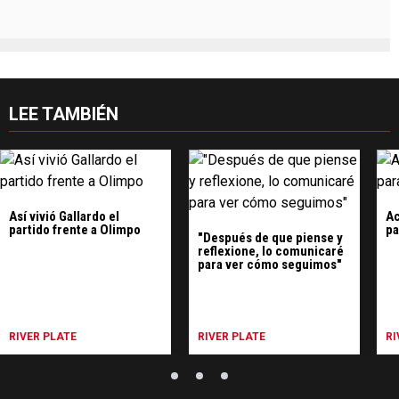
LEE TAMBIÉN
Así vivió Gallardo el
Ac
partido frente a Olimpo
pa
"Después de que piense y
reflexione, lo comunicaré
para ver cómo seguimos"
RIVER PLATE
RIVER PLATE
RI