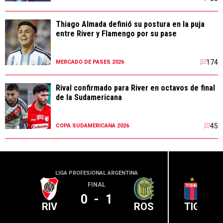
Thiago Almada definió su postura en la puja
entre River y Flamengo por su pase
174
MERCADO DE PASES 2026
Rival confirmado para River en octavos de final
de la Sudamericana
45
COPA SUDAMERICANA 2026
LIGA PROFESIONAL ARGENTINA
LIGA PR
FINAL
0
-
1
RIV
ROS
TIG