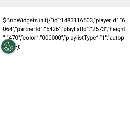
$BridWidgets.init({“id”:1483116503,”playerId”:”6
064″,”partnerId”:”5426″,”playlistId”:”2573″,”height
”:”470″,”color”:”000000″,”playlistType”:”1″,”autopl
ay”:0});
Con dos nuevos títulos conseguidos, River se
despide de otro año positivo. Es que, al igual
que los anteriores, en 2016 fue muy bueno para
el conjunto Millonario, que se consagró
campeón de la Recopa y también de la Copa
Argentina. Además, obtuvo su pasaje hacia la
Copa Libertadores.