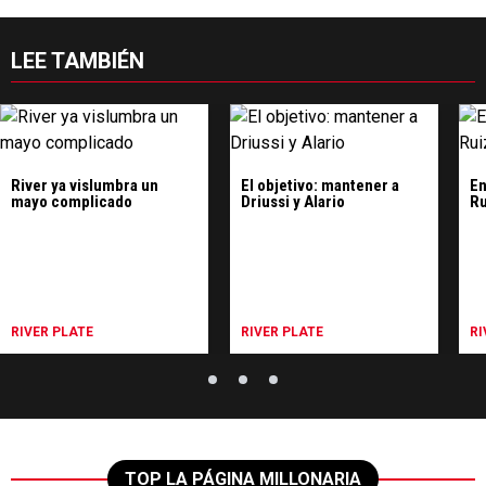
LEE TAMBIÉN
River ya vislumbra un
El objetivo: mantener a
En
mayo complicado
Driussi y Alario
Ru
RIVER PLATE
RIVER PLATE
RI
TOP LA PÁGINA MILLONARIA