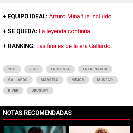
+ EQUIPO IDEAL:
Arturo Mina fue incluido.
+ SE QUEDA:
La leyenda continúa.
+ RANKING:
Las finales de la era Gallardo.
2016
2017
ENCUESTA
ENTRENADOR
GALLARDO
MARCELO
MEJOR
MUNECO
RIVER
URUGUAY
NOTAS RECOMENDADAS
Este listado muestra los artículos con más comentarios en los últimos 7
Un artículo de tendencia con el título "Confirmado: ya se sabe qué 
Un artículo de tendencia con el tí