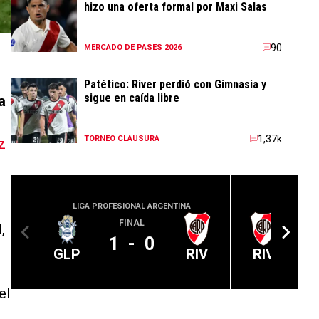
hizo una oferta formal por Maxi Salas
90
MERCADO DE PASES 2026
Patético: River perdió con Gimnasia y
sigue en caída libre
a
1,37k
TORNEO CLAUSURA
z
LIGA PROFESIONAL ARGENTINA
LIGA PROFE
FINAL
,
1
-
0
GLP
RIV
RIV
el