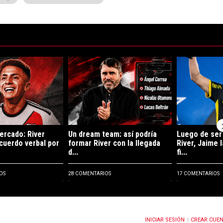
ltimos 7 días.
de tendencia con el título "Rompe el mercado: River llegó a un acuerdo 
Un artículo de tendencia con el título "Un dream 
Un artículo de 
ercado: River
Un dream team: así podría
Luego de ser
acuerdo verbal por
formar River con la llegada
River, Jaime 
d...
fi...
OS
28 COMENTARIOS
17 COMENTARIOS
INICIAR SESIÓN
CREAR CUE
OTIFICACIONES CUANDO SE PUBLIQUEN NUEVOS COMENTARIOS
|