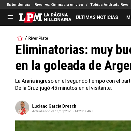
Es tendencia
:
River vs. Gimnasia en vivo
Tobías Andrada River
ÚLTIMAS NOTICIAS
M
LIGA PROFESIONAL
TORNEOS
River Plate
Noticias
Copa Sudamericana
Eliminatorias: muy b
Tabla de posiciones
Copa Argentina
en la goleada de Arge
Fixture
Selección Argentina
Reserva
La Araña ingresó en el segundo tiempo con el parti
De la Cruz jugó 45 minutos en el visitante.
Luciano García Dresch
Actualizado el
11/10/2021 - 14:28hs ART