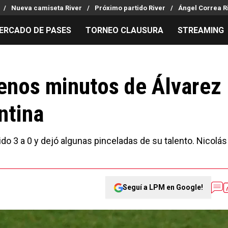
Nueva camiseta River
Próximo partido River
Ángel Correa R
ERCADO DE PASES
TORNEO CLAUSURA
STREAMING
MILLONARIOS
LPM PARA EL HINCHA
APUESTA
Mercado de Pases
Streaming
Noticias
uenos minutos de Álvarez
Análisis tácticos
Entradas
Guías
ntina
Juanfer Quintero
Hinchas
Códigos
Chacho Coudet
Los goles de River
Pronósti
Ex River
Entrevistas
Apuesta d
do 3 a 0 y dejó algunas pinceladas de su talento. Nicolás
Seguí a LPM en Google!