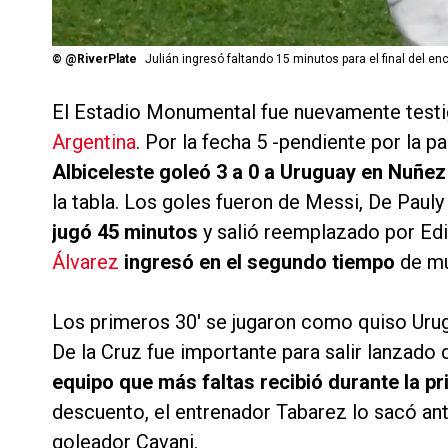
©
@RiverPlate
Julián ingresó faltando 15 minutos para el final del en
El Estadio Monumental fue nuevamente testig
Argentina
. Por la fecha 5 -pendiente por la 
Albiceleste goleó 3 a 0 a Uruguay en Nuñez
la tabla. Los goles fueron de Messi, De Pauly
jugó 45 minutos
y salió reemplazado por Edi
Álvarez
ingresó en el segundo tiempo
de mu
Los primeros 30′ se jugaron como quiso Urugua
De la Cruz fue importante para salir lanzado
equipo que más faltas recibió durante la pr
descuento, el entrenador Tabarez lo sacó ante
goleador Cavani.