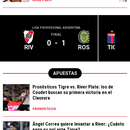
18
RIVER PLATE
LIGA PROFESIONAL ARGENTINA
LIGA PR
FINAL
0
-
1
RIV
ROS
TIG
APUESTAS
Pronósticos Tigre vs. River Plate: los de
Coudet buscan su primera victoria en el
Clausura
PRONÓSTICOS
Ángel Correa quiere levantar a River: ¿Cuánto
paga su gol ante Tigre?