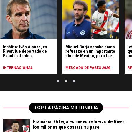
Insólito: Iván Alonso, ex
Miguel Borja sonaba como
Iv
River, fue deportado de
refuerzo en un importante
qu
Estados Unidos
club de México, pero fue
m
descartado por un ex River
INTERNACIONAL
MERCADO DE PASES 2026
RI
TOP LA PÁGINA MILLONARIA
Francisco Ortega es nuevo refuerzo de River:
los millones que costará su pase