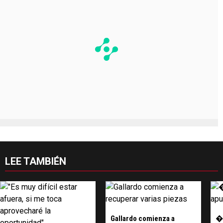
LEE TAMBIÉN
Gallardo comienza a
�?