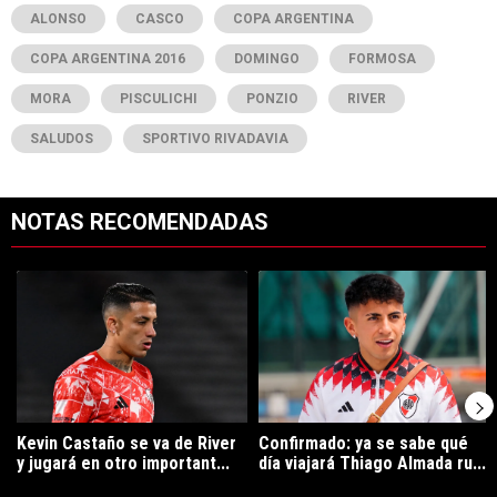
ALONSO
CASCO
COPA ARGENTINA
COPA ARGENTINA 2016
DOMINGO
FORMOSA
MORA
PISCULICHI
PONZIO
RIVER
SALUDOS
SPORTIVO RIVADAVIA
NOTAS RECOMENDADAS
Este listado muestra los artículos con más comentarios en los últimos 7
Un artículo de tendencia con el título "Kevin Castaño se va de River 
Un artículo de tendencia con el t
Kevin Castaño se va de River
Confirmado: ya se sabe qué
y jugará en otro important...
día viajará Thiago Almada ru...