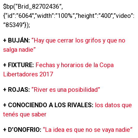
$bp(“Brid_82702436”,
{“id”:”6064″,”width”:”100%”,”height”:”400″,”video”:
”85349″});
+ BUJÁN:
“Hay que cerrar los grifos y que no
salga nadie”
+ FIXTURE:
Fechas y horarios de la Copa
Libertadores 2017
+ ROJAS:
“River es una posibilidad”
+ CONOCIENDO A LOS RIVALES:
los datos que
tenés que saber
+ D’ONOFRIO:
“La idea es que no se vaya nadie”