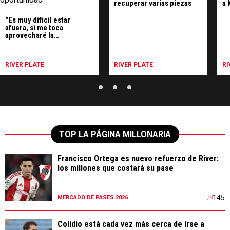
recuperar varias piezas
a 
"Es muy difícil estar
afuera, si me toca
aprovecharé la
oportunidad"
RIVER PLATE
RIVER PLATE
RI
TOP LA PÁGINA MILLONARIA
Francisco Ortega es nuevo refuerzo de River:
los millones que costará su pase
145
MERCADO DE PASES 2026
Colidio está cada vez más cerca de irse a