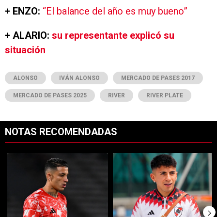
+ ENZO:
“El balance del año es muy bueno”
+ ALARIO:
su representante explicó su
situación
ALONSO
IVÁN ALONSO
MERCADO DE PASES 2017
MERCADO DE PASES 2025
RIVER
RIVER PLATE
NOTAS RECOMENDADAS
Este listado muestra los artículos con más comentarios en los últimos 7
Un artículo de tendencia con el título "Kevin Castaño se va de River 
Un artículo de tendencia con el t