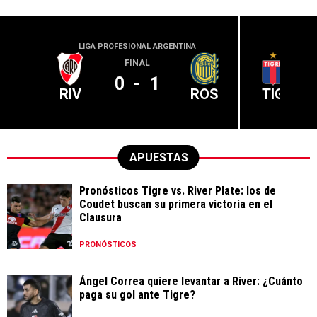
LIGA PROFESIONAL ARGENTINA
LIGA PR
FINAL
0
-
1
RIV
ROS
TIG
APUESTAS
Pronósticos Tigre vs. River Plate: los de
Coudet buscan su primera victoria en el
Clausura
PRONÓSTICOS
Ángel Correa quiere levantar a River: ¿Cuánto
paga su gol ante Tigre?