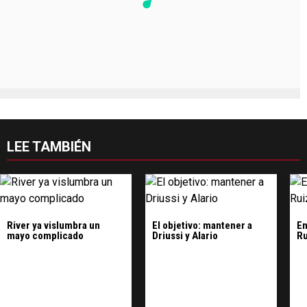
LEE TAMBIÉN
River ya vislumbra un
El objetivo: mantener a
En
mayo complicado
Driussi y Alario
Ru