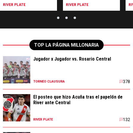
RIVER PLATE
RIVER PLATE
RI
TOP LA PÁGINA MILLONARIA
Jugador x Jugador vs. Rosario Central
378
TORNEO CLAUSURA
El posteo que hizo Acuña tras el papelón de
River ante Central
132
RIVER PLATE