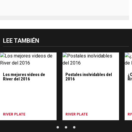
LEE TAMBIÉN
Los mejores videos de
Postales inolvidables del
¿C
River del 2016
2016
Ri
RIVER PLATE
RIVER PLATE
RI