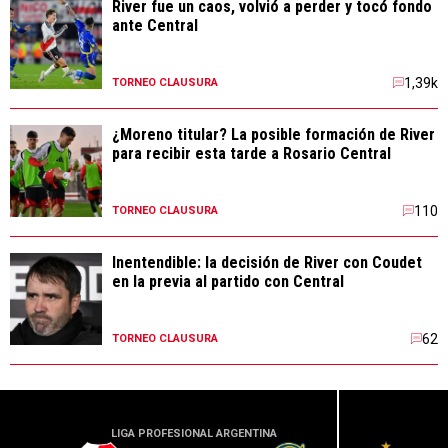
River fue un caos, volvió a perder y tocó fondo
ante Central
1,39k
TORNEO CLAUSURA
¿Moreno titular? La posible formación de River
para recibir esta tarde a Rosario Central
110
TORNEO CLAUSURA
Inentendible: la decisión de River con Coudet
en la previa al partido con Central
62
TORNEO CLAUSURA
LIGA PROFESIONAL ARGENTINA
LIGA PR