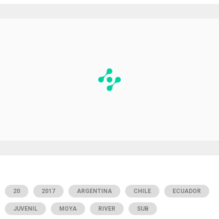
20
2017
ARGENTINA
CHILE
ECUADOR
JUVENIL
MOYA
RIVER
SUB