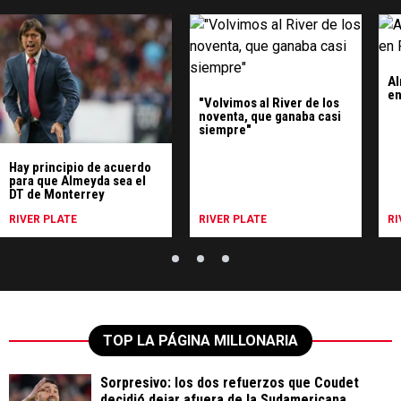
Al
en
"Volvimos al River de los
noventa, que ganaba casi
siempre"
Hay principio de acuerdo
para que Almeyda sea el
DT de Monterrey
RIVER PLATE
RIVER PLATE
RI
TOP LA PÁGINA MILLONARIA
Sorpresivo: los dos refuerzos que Coudet
decidió dejar afuera de la Sudamericana