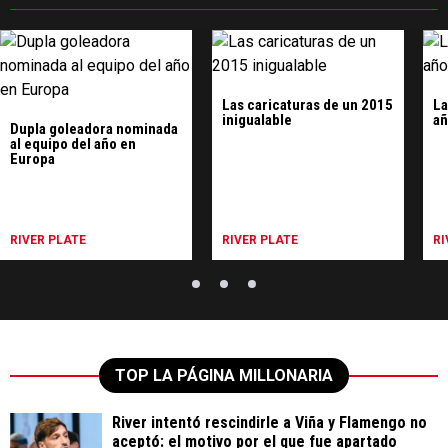
Las caricaturas de un 2015
La
inigualable
añ
Dupla goleadora nominada
al equipo del año en
Europa
RIVER PLATE
RIVER PLATE
RI
TOP LA PÁGINA MILLONARIA
River intentó rescindirle a Viña y Flamengo no
aceptó: el motivo por el que fue apartado