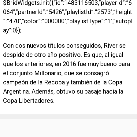
$BridWidgets.init({“id”:1483116503,”playerId”:”6
064″,”partnerId”:”5426″,”playlistId”:”2573″,”height
”:”470″,”color”:”000000″,”playlistType”:”1″,”autopl
ay”:0});
Con dos nuevos títulos conseguidos, River se
despide de otro año positivo. Es que, al igual
que los anteriores, en 2016 fue muy bueno para
el conjunto Millonario, que se consagró
campeón de la Recopa y también de la Copa
Argentina. Además, obtuvo su pasaje hacia la
Copa Libertadores.