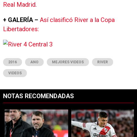
Real Madrid.
+ GALERÍA –
Así clasificó River a la Copa
Libertadores:
2016
ANO
MEJORES VIDEOS
RIVER
VIDEOS
NOTAS RECOMENDADAS
Este listado muestra los artículos con más comentarios en los últimos 7
Un artículo de tendencia con el título "Dos debuts y un regreso clave
Un artículo de tendencia con el tí