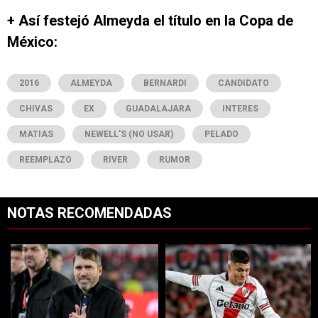
+ Así festejó Almeyda el título en la Copa de
México:
2016
ALMEYDA
BERNARDI
CANDIDATO
CHIVAS
EX
GUADALAJARA
INTERES
MATIAS
NEWELL'S (NO USAR)
PELADO
REEMPLAZO
RIVER
RUMOR
NOTAS RECOMENDADAS
Este listado muestra los artículos con más comentarios en los últimos 7
Un artículo de tendencia con el título "Dos debuts y un regreso clave
Un artículo de tendencia con el tí