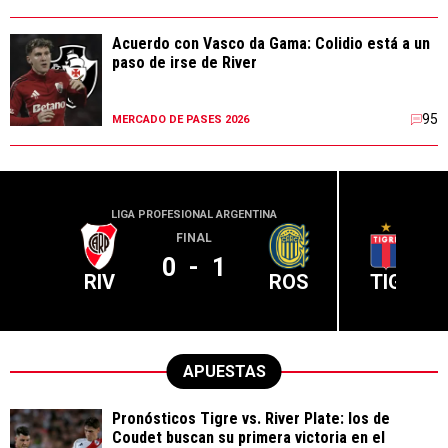
Acuerdo con Vasco da Gama: Colidio está a un
paso de irse de River
95
MERCADO DE PASES 2026
LIGA PROFESIONAL ARGENTINA
LIGA PR
FINAL
0
-
1
RIV
ROS
TIG
APUESTAS
Pronósticos Tigre vs. River Plate: los de
Coudet buscan su primera victoria en el