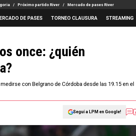
goria
Próximo partido River
Mercado de pases River
ERCADO DE PASES
TORNEO CLAUSURA
STREAMING
MILLONARIOS
LPM PARA EL HINCHA
APUESTA
Mercado de Pases
Streaming
Noticias
os once: ¿quién
Análisis tácticos
Entradas
Guías
a?
Juanfer Quintero
Hinchas
Códigos
Chacho Coudet
Los goles de River
Pronósti
Ex River
Entrevistas
Apuesta d
ara medirse con Belgrano de Córdoba desde las 19.15 en el
Seguí a LPM en Google!