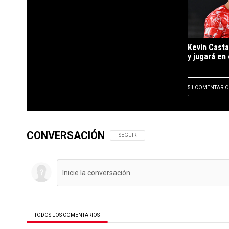
Kevin Casta
y jugará en 
51 COMENTARIO
CONVERSACIÓN
SIGA ESTA CONVERSACIÓN PARA RECIBIR N
SEGUIR
TODOS LOS COMENTARIOS