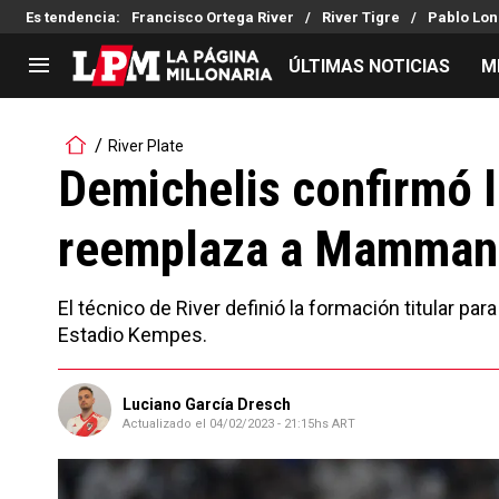
Es tendencia
:
Francisco Ortega River
River Tigre
Pablo Lon
ÚLTIMAS NOTICIAS
M
LIGA PROFESIONAL
TORNEOS
River Plate
Noticias
Copa Sudamericana
Demichelis confirmó l
Tabla de posiciones
Copa Argentina
reemplaza a Mamman
Fixture
Selección Argentina
Reserva
El técnico de River definió la formación titular p
Estadio Kempes.
Luciano García Dresch
Actualizado el
04/02/2023 - 21:15hs ART