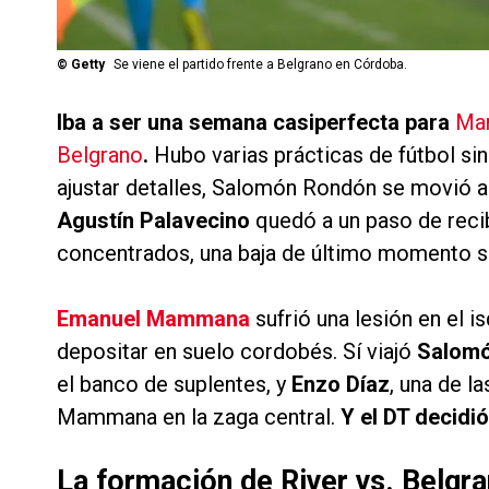
©
Getty
Se viene el partido frente a Belgrano en Córdoba.
Iba a ser una semana casiperfecta para
Mar
Belgrano
.
Hubo varias prácticas de fútbol sin
ajustar detalles, Salomón Rondón se movió 
Agustín Palavecino
quedó a un paso de recibi
concentrados, una baja de último momento sa
Emanuel Mammana
sufrió una lesión en el is
depositar en suelo cordobés. Sí viajó
Salomó
el banco de suplentes, y
Enzo Díaz
, una de l
Mammana en la zaga central.
Y el DT decidió
La formación de River vs. Belgr