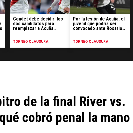
Coudet debe decidir: los
Por la lesión de Acuña, el
a
dos candidatos para
juvenil que podría ser
do
reemplazar a Acuña
convocado ante Rosario
contra Rosario Central
Central
TORNEO CLAUSURA
TORNEO CLAUSURA
tro de la final River vs.
 qué cobró penal la mano