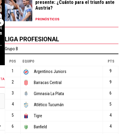
presente: ¿Cuánto para el triunfo ante
Austria?
PRONÓSTICOS
los millones que
Flamengo lanzó un ultimátum
A días de la id
n refuerzos ...
por Thiago Almada y está a ...
Independiente 
LIGA PROFESIONAL
sorp...
79 COMENTARIOS
69 COMENTARIOS
NTA