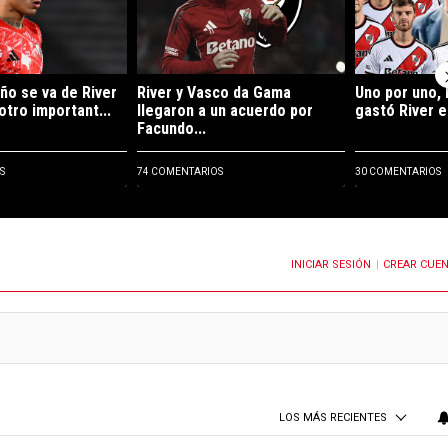
ño se va de River
River y Vasco da Gama
Uno por uno, 
otro important...
llegaron a un acuerdo por
gastó River e
Facundo...
S
74 COMENTARIOS
30 COMENTARIOS
INICIAR SESIÓN
CREAR CUE
OTIFICACIONES CUANDO SE PUBLIQUEN NUEVOS COMENTARIOS
|
LOS MÁS RECIENTES