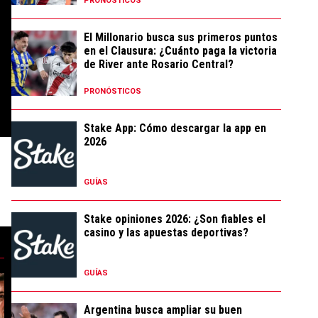
PRONÓSTICOS
El Millonario busca sus primeros puntos
en el Clausura: ¿Cuánto paga la victoria
de River ante Rosario Central?
PRONÓSTICOS
Stake App: Cómo descargar la app en
2026
GUÍAS
Stake opiniones 2026: ¿Son fiables el
casino y las apuestas deportivas?
GUÍAS
 importante club de Sudamérica: los detalles" con 51 comentarios.
sco da Gama llegaron a un acuerdo por Facundo Colidio: los detalles de l
 tendencia con el título "Uno por uno, los millones que gastó River en r
Un artículo de tendencia con el título "Flamengo l
Un artículo de t
Argentina busca ampliar su buen