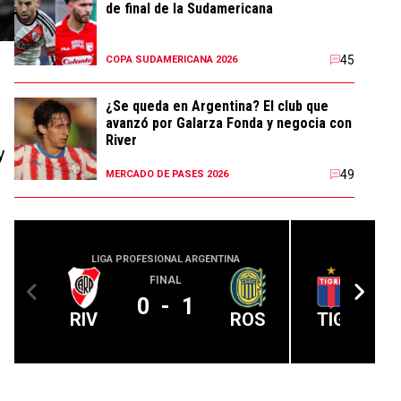
de final de la Sudamericana
45
COPA SUDAMERICANA 2026
¿Se queda en Argentina? El club que
avanzó por Galarza Fonda y negocia con
River
y
49
MERCADO DE PASES 2026
LIGA PROFESIONAL ARGENTINA
LIGA PROFE
FINAL
e
0
-
1
RIV
ROS
TIG