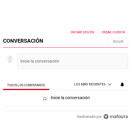
INICIAR SESIÓN
CREAR CUENTA
|
CONVERSACIÓN
SIGA ESTA 
SEGUIR
LOS MÁS RECIENTES
TODOS LOS COMENTARIOS
Todos los comentarios
Inicie la conversación
PUBLICIDAD