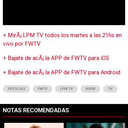
+ MirÃ¡ LPM TV todos los martes a las 21hs en
vivo por FWTV
+ Bajate de acÃ¡ la APP de FWTV para iOS
+ Bajate de acÃ¡ la APP de FWTV para Android
FESTEJOS
FWTV
LPM TV
RIVER
TV
NOTAS RECOMENDADAS
Este listado muestra los artículos con más comentarios en los últimos 7
Un artículo de tendencia con el título "Es oficial: Facundo Colidio 
Un artículo de tendencia con el t