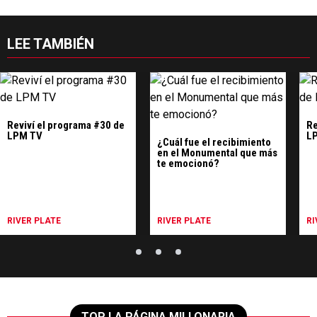
LEE TAMBIÉN
Reviví el programa #30 de
Re
LPM TV
L
¿Cuál fue el recibimiento
en el Monumental que más
te emocionó?
RIVER PLATE
RIVER PLATE
RI
TOP LA PÁGINA MILLONARIA