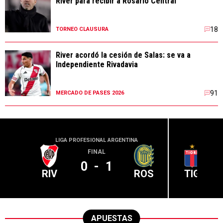
River para recibir a Rosario Central
18
TORNEO CLAUSURA
River acordó la cesión de Salas: se va a
Independiente Rivadavia
91
MERCADO DE PASES 2026
LIGA PROFESIONAL ARGENTINA
LIGA PR
FINAL
0
-
1
RIV
ROS
TIG
APUESTAS