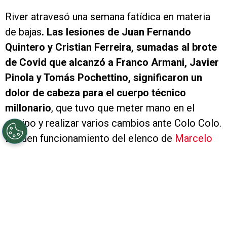
River atravesó una semana fatídica en materia
de bajas
. Las lesiones de Juan Fernando
Quintero y Cristian Ferreira, sumadas al brote
de Covid que alcanzó a Franco Armani, Javier
Pinola y Tomás Pochettino, significaron un
dolor de cabeza para el cuerpo técnico
millonario
, que tuvo que meter mano en el
equipo y realizar varios cambios ante Colo Colo.
El buen funcionamiento del elenco de
Marcelo
Gallardo
, sobre todo en el segundo tiempo, hizo
olvidar por un momento que el Más Grande
llegó diezmado. Aún así logró golear a su rival y
conseguir la anhelada clasificadión a los
octavos de final.