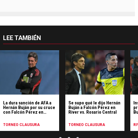
LEE TAMBIÉN
La dura sanción de AFA a
Se supo qué le dijo Hernán
In
Hernán Buján por su cruce
Buján a Falcón Pérez en
pr
con Falcón Pérez en
River vs. Rosario Central
Bu
Rosario
TORNEO CLAUSURA
TORNEO CLAUSURA
RI