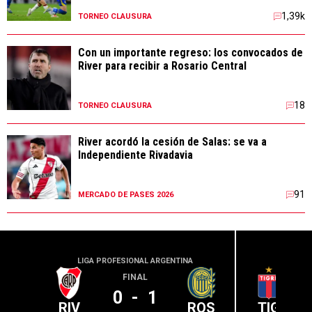
1,39k
TORNEO CLAUSURA
Con un importante regreso: los convocados de
River para recibir a Rosario Central
18
TORNEO CLAUSURA
River acordó la cesión de Salas: se va a
Independiente Rivadavia
91
MERCADO DE PASES 2026
LIGA PROFESIONAL ARGENTINA
LIGA PR
FINAL
0
-
1
RIV
ROS
TIG