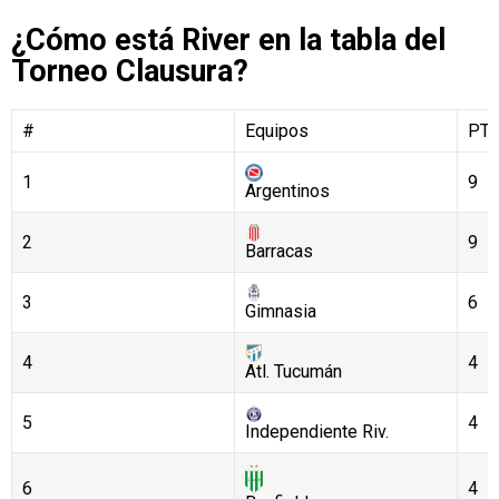
¿Cómo está River en la tabla del
Torneo Clausura?
#
Equipos
PT
1
9
Argentinos
2
9
Barracas
3
6
Gimnasia
4
4
Atl. Tucumán
5
4
Independiente Riv.
6
4