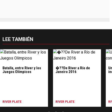
LEE TAMBIÉN
Batalla, entre River y los
�??De River a Río de
Un
Juegos Olímpicos
Janeiro 2016
in
RIVER PLATE
RIVER PLATE
RI