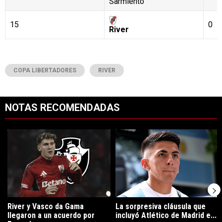
Sarmiento
15
0
River
COPA LIBERTADORES
RIVER
NOTAS RECOMENDADAS
Este listado muestra los artículos con más comentarios en los últimos 7
Un artículo de tendencia con el título "River y Vasco da Gama llegaro
Un artículo de tendencia con el tí
River y Vasco da Gama
La sorpresiva cláusula que
llegaron a un acuerdo por
incluyó Atlético de Madrid e...