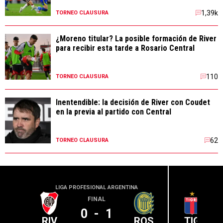
1,39k
TORNEO CLAUSURA
¿Moreno titular? La posible formación de River
para recibir esta tarde a Rosario Central
110
TORNEO CLAUSURA
Inentendible: la decisión de River con Coudet
en la previa al partido con Central
62
TORNEO CLAUSURA
LIGA PROFESIONAL ARGENTINA
LIGA PR
FINAL
0
-
1
RIV
ROS
TIG