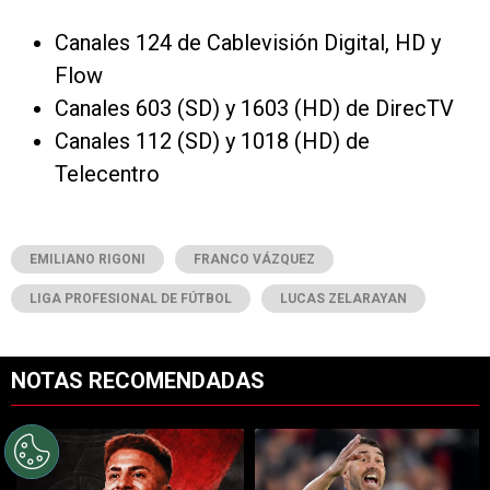
Canales 124 de Cablevisión Digital, HD y
Flow
Canales 603 (SD) y 1603 (HD) de DirecTV
Canales 112 (SD) y 1018 (HD) de
Telecentro
EMILIANO RIGONI
FRANCO VÁZQUEZ
LIGA PROFESIONAL DE FÚTBOL
LUCAS ZELARAYAN
NOTAS RECOMENDADAS
Este listado muestra los artículos con más comentarios en los últimos 7
Un artículo de tendencia con el título "Rompe el mercado: River lleg
Un artículo de tendencia con el tí