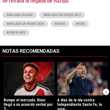
se retrasa la llegada de Auzqui
EMILIANO RIGONI
MERCADO DE PASES 2017
MERCADO DE PASES 2025
RIGONI
RIVER
RIVER PLATE
NOTAS RECOMENDADAS
Este listado muestra los artículos con más comentarios en los últimos 7
Un artículo de tendencia con el título "Rompe el mercado: River lleg
Un artículo de tendencia con el tí
Rompe el mercado: River
A días de la ida contra
llegó a un acuerdo verbal por
Independiente Santa Fe, la
T...
sorp...