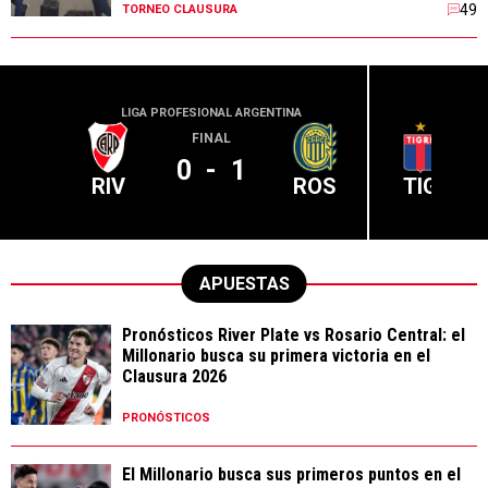
49
TORNEO CLAUSURA
LIGA PROFESIONAL ARGENTINA
LIGA PR
FINAL
0
-
1
RIV
ROS
TIG
APUESTAS
Pronósticos River Plate vs Rosario Central: el
Millonario busca su primera victoria en el
Clausura 2026
PRONÓSTICOS
El Millonario busca sus primeros puntos en el