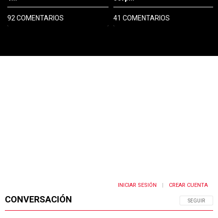
92 COMENTARIOS
41 COMENTARIOS
PUBLICIDAD
INICIAR SESIÓN
CREAR CUENTA
|
CONVERSACIÓN
SIGA ESTA 
SEGUIR