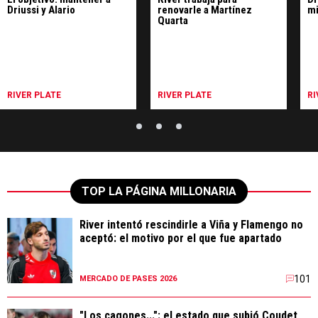
Driussi y Alario
renovarle a Martínez
mi
Quarta
RIVER PLATE
RIVER PLATE
RI
TOP LA PÁGINA MILLONARIA
River intentó rescindirle a Viña y Flamengo no
aceptó: el motivo por el que fue apartado
101
MERCADO DE PASES 2026
"Los cagones...": el estado que subió Coudet