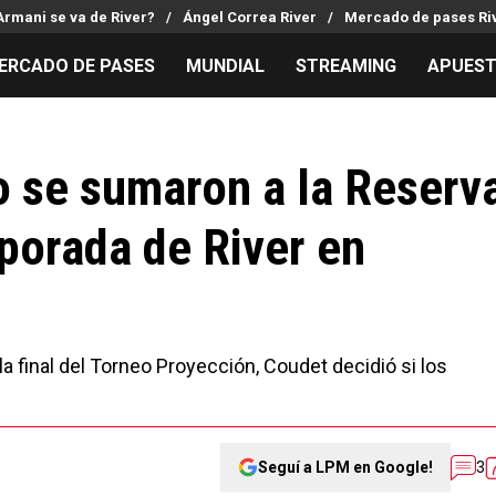
Armani se va de River?
Ángel Correa River
Mercado de pases Ri
ERCADO DE PASES
MUNDIAL
STREAMING
APUES
MILLONARIOS
LPM PARA EL HINCHA
APUESTA
Mercado de Pases
Streaming
Noticias
o se sumaron a la Reserv
Análisis tácticos
Entradas
Guías
mporada de River en
Juanfer Quintero
Hinchas
Códigos
Chacho Coudet
Los goles de River
Pronósti
Ex River
Entrevistas
Apuesta d
Apuestas
 la final del Torneo Proyección, Coudet decidió si los
Seguí a LPM en Google!
3