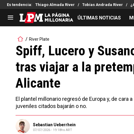
Es tendencia
:
Thiago Almada River
Tobías Andrada River
¿
ÚLTIMAS NOTICIAS
M
LIGA PROFESIONAL
TORNEOS
River Plate
Noticias
Copa Sudamericana
Spiff, Lucero y Susan
Tabla de posiciones
Copa Argentina
tras viajar a la prete
Fixture
Selección Argentina
Reserva
Alicante
El plantel millonario regresó de Europa y, de cara a
juveniles citados bajarán o no.
Sebastian Ueberrhein
07/07/2026 - 19:18hs ART