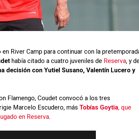
ró en River Camp para continuar con la pretemporad
udet
había citado a cuatro juveniles de
Reserva
, y d
a decisión con Yutiel Susano, Valentín Lucero y
con Flamengo, Coudet convocó a los tres
dirigie Marcelo Escudero, más
Tobías Goytia
, que
 jugado en Reserva
.