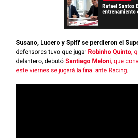
Rafael Santos B
entrenamiento 
Susano, Lucero y Spiff se perdieron el Sup
defensores tuvo que jugar
Robinho Quinto
, 
delantero, debutó
Santiago Meloni
, que conv
este viernes se jugará la final ante Racing
.