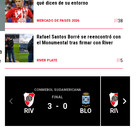
qué dicen de su entorno
38
MERCADO DE PASES 2026
Rafael Santos Borré se reencontró con
el Monumental tras firmar con River
a
e
5
RIVER PLATE
CONMEBOL SUDAMERICANA
COPA
FINAL
3
-
0
RIV
BLO
RIV